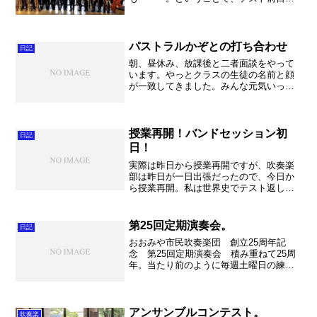
で授業をやりました。何とか予定通りに
は進んだので、テスト範囲を狭くしなく
て済みました。良かった～。 さて、朝
の計量。 69.8㎏、ＢＭ...
パストラルかぞとの打ち合わせ
日記
朝、昼休み、放課後と二者面談をやって
います。やっとクラスの生徒の名前と顔
が一致してきました。みんな元気いっぱ
い。最初は大人しいクラスなのかなー、
と思っていたらなんだか賑やかな、うる
さいくらいになってきました。良かった
～。でもけじめをつけて、...
授業再開！バンドセッション初
日記
日！
実際は昨日から授業再開ですが、吹奏楽
部は昨日が一日出張だったので、今日か
ら授業再開。私は世界史でテスト返しと
授業が再開しました～。不動岡高校は20
日の午前中まで平常授業が続くのござい
ます。頑張ろう～。 さて今日はバンド
第25回定期演奏会。
日記
セッション２０１３の練...
おおみや市民吹奏楽団 創立25周年記
念 第25回定期演奏会 積み重ねて25周
年。当たり前のように毎週土曜日の練習
を積み重ね、年に2回の自主公演と何回か
の依頼演奏を発表の場として楽しく音楽
をして参りました。私は大学1年からずっ
と休まずお世話に...
アンサンブルコンテスト。
吹奏楽