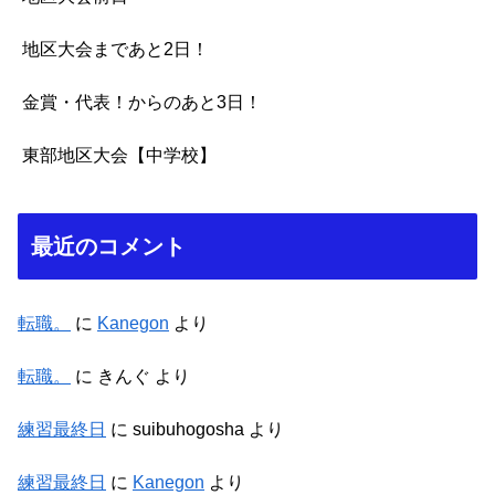
地区大会まであと2日！
金賞・代表！からのあと3日！
東部地区大会【中学校】
最近のコメント
転職。
に
Kanegon
より
転職。
に
きんぐ
より
練習最終日
に
suibuhogosha
より
練習最終日
に
Kanegon
より