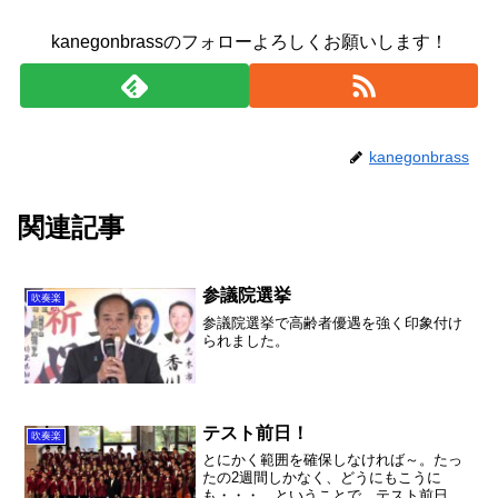
kanegonbrassのフォローよろしくお願いします！
kanegonbrass
関連記事
参議院選挙
吹奏楽
参議院選挙で高齢者優遇を強く印象付け
られました。
テスト前日！
吹奏楽
とにかく範囲を確保しなければ～。たっ
たの2週間しかなく、どうにもこうに
も・・・。ということで、テスト前日ま