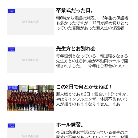
卒業式だった日。
日記
朝6時から電話の対応。 3年生の保護者
も多かったですが、12日が締め切りとな
っていた書類があった新入生の保護者か
らの問い合わせも多かったです。ちなみ
に7時過ぎに持参してくださった新入生の
お父さんもいらっしゃいました。 先生
方が出勤する8時過...
先生方とお別れ会
日記
毎年恒例となっている、転退職をなさる
先生方とのお別れ会が不動岡ホールで開
催されました。 今年はご都合のついた6
名の先生、職員の方々からお話を頂き、
エールを送りました。中でも吹奏楽部OB
で部長であった塩原先生が御転出なさい
ました。熱い思いで吹...
この2日で何とかせねば！
吹奏楽
新人戦まであと2日！気合い十分ですが、
やはりインフルエンザ、体調不良もいて
人が揃うのもままなりません。まあ、普
段から忙しい不動岡生は放課後に揃うの
も難しいのでそれ程珍しくはありません
が。。。とにかく、みんなで力を合わせ
て何とか乗り切りましょ...
ホール練習。
日記
今日は急遽お世話になっている先生のご
家族に不幸があったということで、お通