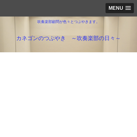
MENU
吹奏楽部顧問が色々とつぶやきます。
カネゴンのつぶやき ～吹奏楽部の日々～