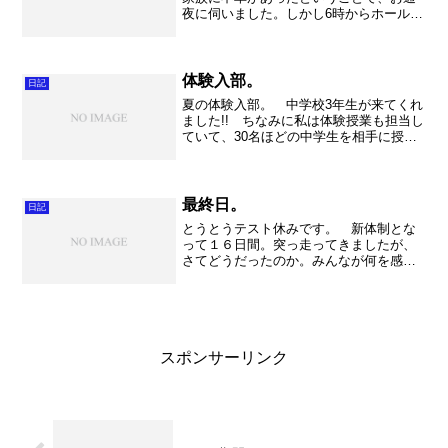
夜に伺いました。しかし6時からホール練
習ということもあり、時間前にお邪魔し
てお線香をあげさせていただきました。
家族との別れは本当に辛いものでしょう
が、私もこれから先にそ...
体験入部。
日記
夏の体験入部。 中学校3年生が来てくれ
ました!! ちなみに私は体験授業も担当し
ていて、30名ほどの中学生を相手に授業
をしました。なかなか初対面だとコミュ
ニケーションも難しく、質問すると
「・・・・・」と微妙な空気になってし
まいました。。。まあ...
最終日。
日記
とうとうテスト休みです。 新体制とな
って１６日間。突っ走ってきましたが、
さてどうだったのか。みんなが何を感
じ、どのように過ごしてきたのか。一つ
の節目ですからそのような事を考えるタ
イミングです。とても大切な時間で
す。 楽器に関しては毎日基礎合...
スポンサーリンク