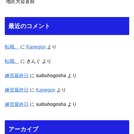
地区大会直前
最近のコメント
転職。
に
Kanegon
より
転職。
に
きんぐ
より
練習最終日
に
suibuhogosha
より
練習最終日
に
Kanegon
より
練習最終日
に
suibuhogosha
より
アーカイブ