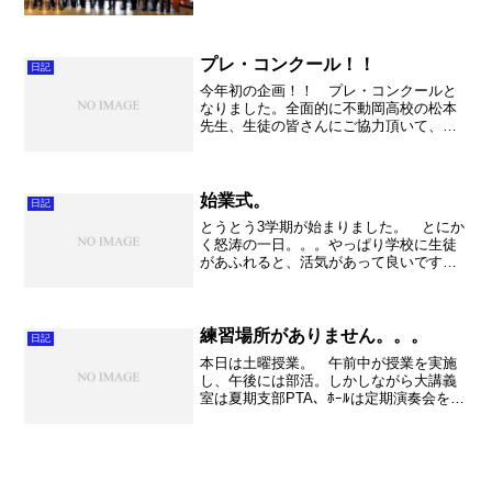
学校祭（体育祭、文化祭）などについ
て、県教育委員会が方針を発表したこと
による対応に追われています。できる範
囲で思い切りやるしかありま...
プレ・コンクール！！
日記
今年初の企画！！ プレ・コンクールと
なりました。全面的に不動岡高校の松本
先生、生徒の皆さんにご協力頂いて、素
晴らしいシンフォニーホールにて開催し
ました。 参加したのは春日部女子、不
動岡、久喜、越ケ谷、草加南、三郷北の6
校でした。どの団体もこ...
始業式。
日記
とうとう3学期が始まりました。 とにか
く怒涛の一日。。。やっぱり学校に生徒
があふれると、活気があって良いですね
～。 あっと言う間に時間が過ぎ去り、
夕方からは翌日のバンドセッションに向
けた会館の仕込みでした。春日部東高校
と松伏高校の皆さんが会...
練習場所がありません。。。
日記
本日は土曜授業。 午前中が授業を実施
し、午後には部活。しかしながら大講義
室は夏期支部PTA、ﾎｰﾙは定期演奏会を直
前に控えた音楽部、記念館大会議室は高
沢育英会の奨学金授与式。色々と忙しい
学校でして、吹奏楽部は教室で頑張りま
した。合奏が出来ま...