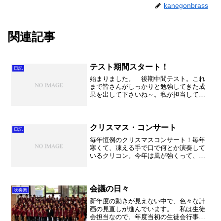
kanegonbrass
関連記事
テスト期間スタート！
日記
始まりました。 後期中間テスト。これ
まで皆さんがしっかりと勉強してきた成
果を出して下さいね～。私が担当してい
る2年生の世界史、政治経済、3年生の現
代社会にはたくさん吹奏楽部の生徒が居
ます。もちろん公平に採点しますが、や
っぱり気になりますよ～...
クリスマス・コンサート
日記
毎年恒例のクリスマスコンサート！毎年
寒くて、凍える手で口で何とか演奏して
いるクリコン。今年は風が強くって、例
年以上の苦しさが予想されました
が・・・。この予想に反して本番直前に
風がぱたりと止みました。そして気温も
例年になく暖かく、いつもスーツ...
会議の日々
吹奏楽
新年度の動きが見えない中で、色々な計
画の見直しが進んでいます。 私は生徒
会担当なので、年度当初の生徒会行事、