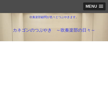
MENU
吹奏楽部顧問が色々とつぶやきます。
カネゴンのつぶやき ～吹奏楽部の日々～