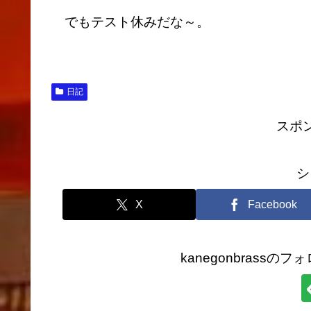
でもテスト休みだな～。
日記
スポ
シ
X
Facebook
kanegonbrass