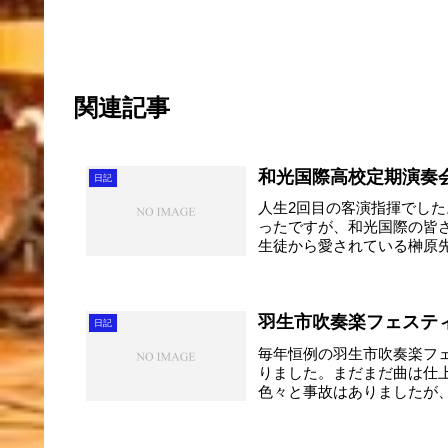
関連記事
和光国際高校定期演奏
日記
人生2回目の客演指揮でした
ったですが、和光国際の皆
生徒から愛されている榊原先
羽生市吹奏楽フェステ
日記
毎年恒例の羽生市吹奏楽フ
りました。まだまだ曲は仕
色々と事故はありましたが
徳...