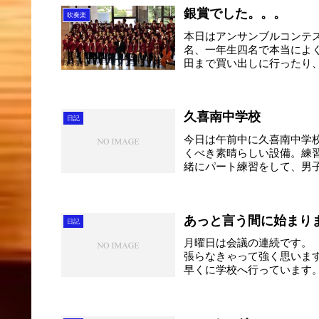
銀賞でした。。。
吹奏楽
本日はアンサンブルコンテ
名、一年生四名で本当によ
田まで買い出しに行ったり
当...
久喜南中学校
日記
今日は午前中に久喜南中学
くべき素晴らしい設備。練
緒にパート練習をして、男
ん...
あっと言う間に始まり
日記
月曜日は会議の連続です。
張らなきゃって強く思いま
早くに学校へ行っています
な...