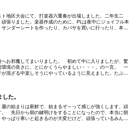
スト地区大会にて、打楽器六重奏が出場しました。二年生二
く頑張りました。楽器作成のために、PLは夜中にジョイフル本
、サンダーシートを作ったり、カバサを買いに行ったり、本
校へお邪魔してまいりました。 初めて中に入りましたが、驚
習環境の良さに、とにかくうらやましい・・・。の一言。 一
子が混ざる中楽しそうにやっているように見えました。たぶ
ました。
 週の始まりは新鮮で、始まるぞ～って感じが強くします。頑
す。 先日から朝の鍵明けをすることになったので、本当に朝
。やっぱり寒いと起きるのが大変だけど、頑張っているみん