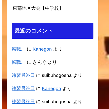
東部地区大会【中学校】
最近のコメント
転職。
に
Kanegon
より
転職。
に
きんぐ
より
練習最終日
に
suibuhogosha
より
練習最終日
に
Kanegon
より
練習最終日
に
suibuhogosha
より