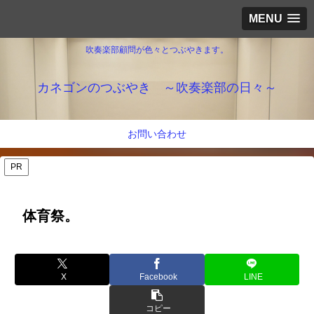
MENU
吹奏楽部顧問が色々とつぶやきます。
カネゴンのつぶやき ～吹奏楽部の日々～
お問い合わせ
PR
体育祭。
X
Facebook
LINE
コピー