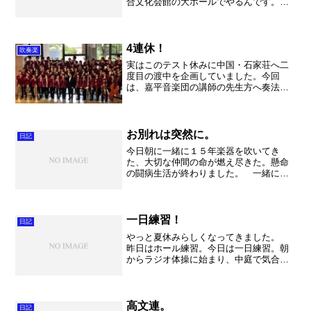
合文化会館の大ホールでやるんです。い
やーすごい！いまどきの幼稚園児は恵ま
れていますね～。 園児のみんなはピア
ニカやシンセ、打楽器（ティンパニやシ
ロフォンなんかもあります...
4連休！
吹奏楽
実はこのテスト休みに中国・石家荘へ二
度目の渡中を企画していました。今回
は、嘉平音楽団の講師の先生方へ奏法、
合奏法、指揮法、運営法など3日間かけて
のレッスンを予定していました。結構準
備もしていたのですが、このコロナウィ
ルスの影響ですべてキャン...
お別れは突然に。
日記
今日朝に一緒に１５年楽器を吹いてき
た、大切な仲間の命が燃え尽きた。懸命
の闘病生活が終わりました。 一緒に音
楽をやった１５年という時間が急に大き
く、重たく感じられます。 数え切れな
いくらいの演奏会、海外にも行った演奏
旅行、それ以外にも旅行へ行...
一日練習！
日記
やっと夏休みらしくなってきました。
昨日はホール練習。今日は一日練習。朝
からラジオ体操に始まり、中庭で気合い
を入れて、そして練習開始。いや～若
い！偉い！本当に頑張ってる。たぶん日
本全国、吹奏楽部の皆さんは今が一番頑
張っているとき。後は自分達...
高文連。
日記