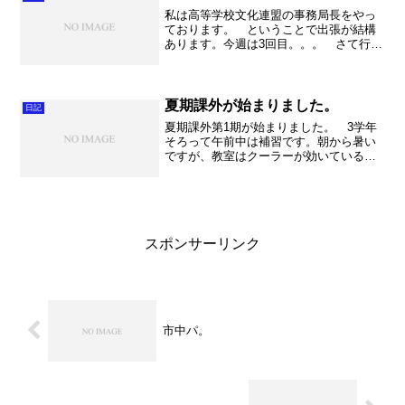
私は高等学校文化連盟の事務局長をやっ
ております。 ということで出張が結構
あります。今週は3回目。。。 さて行き
先は埼玉会館。ここで会議は初でした。
そして久喜は駅から近いので電車で行き
ました。久しぶりの電車だったのです
が！何と寝過ごして赤羽ま...
夏期課外が始まりました。
日記
夏期課外第1期が始まりました。 3学年
そろって午前中は補習です。朝から暑い
ですが、教室はクーラーが効いているの
で集中した環境で授業が受けられること
でしょう。決して睡眠時間にしないよう
にね。 私は色々とやっていたらあっと
いう間に午前中が終了し...
スポンサーリンク
市中パ。