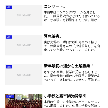
宮南中学校へ行くのですから、6年間充実
した吹奏楽ライフで...
コンサート。
日記
午前中はアンコンの2チームを見まし
た。 結局基礎力がどれだけ付いている
か、が表現にも影響するんです。細かい
ことを気にしていないと乱れてしまうレ
ベルでは、人を感動させる音楽は出来ま
せん。もっともっと力を付けて欲しいで
す。 とはいえ本番目前。 ...
緊急治療。
日記
実は先週の日曜日に秋山先生の下振り
で、伊藤康秀さんの「抒情的祭り」を合
奏していた時にやってしまいました。よ
くやってしまうのですが、首がグキッと
今までで最大級の音がして・・・。それ
以降首に違和感があり、頭痛が激しくな
りどうにもこまっておりまし...
新年最初の週から土曜授業！
日記
さすが不動岡。授業に妥協はありませ
ん。新年最初の週から土曜日に授業があ
ったって、微動だにしません。不動で
す。 さて。 午後はみっちり練習だ！
と思ったら理系は放射線の研究で解放さ
れるのは5時だそうで。。。幸い人数が少
なめだったので良かったです...
小学校と嘉平陽光音楽団
吹奏楽
本日は午前中に小学校のパートレッスン
へお邪魔しました。休日に学校を解放し