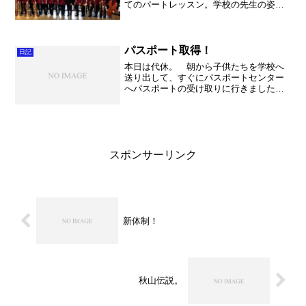
てのパートレッスン。学校の先生の姿は
ありませんでしたが、おおらかなんです
ね。 レッスンは嘉平の先生方が行って
いたのですが、様々な課題を感じてそれ
を責任者の劉先生に伝えま...
パスポート取得！
日記
本日は代休。 朝から子供たちを学校へ
送り出して、すぐにパスポートセンター
へパスポートの受け取りに行きました！
これで10年間（正確には9年と半年）は安
心です。来月にはシンガポールへ下見
に。2月にはドイツへ演奏旅行。そして3
月には不動岡高校吹奏...
スポンサーリンク
新体制！
秋山伝説。