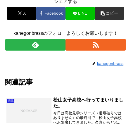
シェアする
X
Facebook
LINE
コピー
kanegonbrassのフォローよろしくお願いします！
kanegonbrass
関連記事
松山女子高校へ行ってまいりまし
日記
た。
今日は高校見学シリーズ（道場破りでは
ありません）の最終回で、松山女子高校
へお邪魔してきました。久喜からどれく
らいかかるかな、と思っていたら結構ス