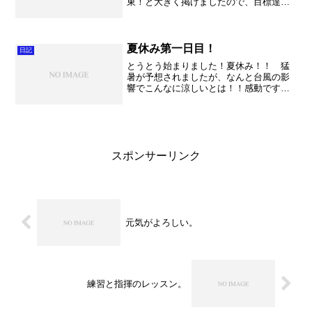
東！と大きく掲げましたので、目標達成
とまでは行きませんでした。しかし久喜
高校吹奏楽部として、持てる力を出し切
った「ベスト」を尽くした結果に誰もが
一定の満足感を得ている事で...
夏休み第一日目！
日記
とうとう始まりました！夏休み！！ 猛
暑が予想されましたが、なんと台風の影
響でこんなに涼しいとは！！感動です。
世の吹奏楽部員たち（練習場に冷房完備
の恵まれている学校は除く）は本当に感
謝感激雨あられ。ちなみに久喜高校は教
室に冷房はありますが、今...
スポンサーリンク
元気がよろしい。
練習と指揮のレッスン。