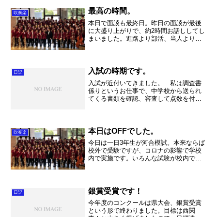
ムーズに1時間半（決して近くではありま
せんが）で着きました。 朝のミーティ
最高の時間。
吹奏楽
ングから練習全体を見学...
本日で面談も最終日。昨日の面談が最後
に大盛り上がりで、約2時間お話ししてし
まいました。進路より部活、当人よりお
姉さんが吹奏楽で頑張った話し、あの時
のソロ吹いていたんですかー！なんて。
気がつくと7時近く。。。今日は最後の5
名で、皆さんと順調に...
入試の時期です。
日記
入試が近付いてきました。 私は調査書
係りというお仕事で、中学校から送られ
てくる書類を確認、審査して点数を付け
る係りです。丁寧に1人1人審査して行き
ます。どれも大切な点数ですので、先生
方も神経を遣いとっても疲れます。 さ
らに書類の字が細かい・...
本日はOFFでした。
吹奏楽
今日は一日3年生が河合模試。本来ならば
校外で受験ですが、コロナの影響で学校
内で実施です。いろんな試験が校内でじ
っしとなってしまったので、部活動にも
影響が出ています。まあ、校舎内の部活
だけですけど・・・。練習はOFFだった
ので、朝からランニン...
銀賞受賞です！
日記
今年度のコンクールは県大会、銀賞受賞
という形で終わりました。目標は西関