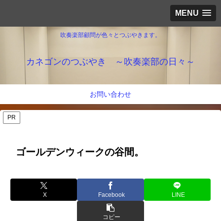
MENU
吹奏楽部顧問が色々とつぶやきます。
カネゴンのつぶやき ～吹奏楽部の日々～
お問い合わせ
PR
ゴールデンウィークの谷間。
X
Facebook
LINE
コピー