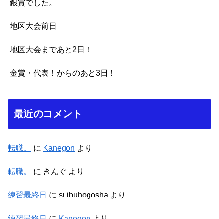
銀賞でした。
地区大会前日
地区大会まであと2日！
金賞・代表！からのあと3日！
最近のコメント
転職。
に
Kanegon
より
転職。
に
きんぐ
より
練習最終日
に
suibuhogosha
より
練習最終日
に
Kanegon
より