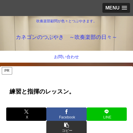
MENU
吹奏楽部顧問が色々とつぶやきます。
カネゴンのつぶやき ～吹奏楽部の日々～
お問い合わせ
PR
練習と指揮のレッスン。
X
Facebook
LINE
コピー