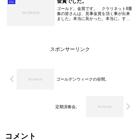
業が続きました。本当に緊...
金賞でした。
日記
ゴールド。金賞です。 クラリネット8重
奏の皆さんは、見事金賞を頂く事が出来
ました。本当に良かった。本当に。すご
く頑張っていたフルートが地区大会で終
わってしまったので、クラリネットは！
と気持ちが強くなり・・・。とにかくプ
レッシャーを感じており...
スポンサーリンク
ゴールデンウィークの谷間。
定期演奏会。
コメント