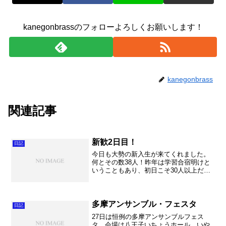
kanegonbrassのフォローよろしくお願いします！
kanegonbrass
関連記事
新歓2日目！
日記
今日も大勢の新入生が来てくれました。
何とその数38人！昨年は学習合宿明けと
いうこともあり、初日こそ30人以上だっ
たのですが17名へ激減。今年の滑り出し
は好調。しかも男子がたくさん来てくれ
て、これまた期待がふくらみます。16日
の本入部までは安...
多摩アンサンブル・フェスタ
日記
27日は恒例の多摩アンサンブルフェス
タ。会場は八王子いちょうホール。いや