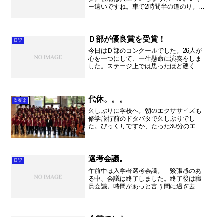
ー遠いですね。車で2時間半の道のり。生
徒の皆さんは電車で3時間ほど。で今回出
場したのはバリテューバ四重奏、サック
ス四重奏でした。どちらもコンクールと
いう貴重な経験をつむ...
Ｄ部が優良賞を受賞！
日記
今日はＤ部のコンクールでした。26人が
心を一つにして、一生懸命に演奏をしま
した。ステージ上では思ったほど硬くな
らず、のびのびと、楽しんで演奏をする
事が出来ました。 その久喜高校吹奏楽
部の気持が届いたのか、強豪ひしめく中
で入賞することが出来ま...
代休。。。
吹奏楽
久しぶりに学校へ。朝のエクササイズも
修学旅行前のドタバタで久しぶりでし
た。びっくりですが、たった30分のエク
ササイズで筋肉痛になりました。。。や
はり継続は大切ですね。事務仕事をし
て、3年生の授業。慶応義塾大学の問題は
難しいなー。でもとても勉...
選考会議。
日記
午前中は入学者選考会議。 緊張感のあ
る中、会議は終了しました。終了後は職
員会議。時間があっと言う間に過ぎ去り
ました。 その後の仕事が大変。。。
何度も何度もチェックを繰り返して、間
違えが絶対に出ないようにと気を遣う作