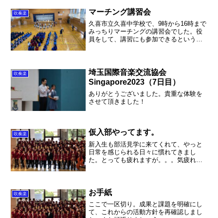
マーチング講習会
吹奏楽
久喜市立久喜中学校で、9時から16時まで
みっちりマーチングの講習会でした。役
員をして、講習にも参加できるという充
実の一日でした。とにかく寒かっ
た・・・。
埼玉国際音楽交流協会
吹奏楽
Singapore2023（7日目）
ありがとうございました。貴重な体験を
させて頂きました！
仮入部やってます。
吹奏楽
新入生も部活見学に来てくれて、やっと
日常を感じられる日々に慣れてきまし
た。とっても疲れますが。。。気疲れで
す。でも幸せです。今日も色々終わった
から帰ろ！と思ったら、まだ部員たちが
残っていたので、あ！帰れない〜と気づ
きました。こんなのはいつ以...
お手紙
吹奏楽
ここで一区切り。成果と課題を明確にし
て、これからの活動方針を再確認しまし