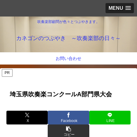
MENU
吹奏楽部顧問が色々とつぶやきます。
カネゴンのつぶやき ～吹奏楽部の日々～
お問い合わせ
PR
埼玉県吹奏楽コンクールA部門県大会
X
Facebook
LINE
コピー