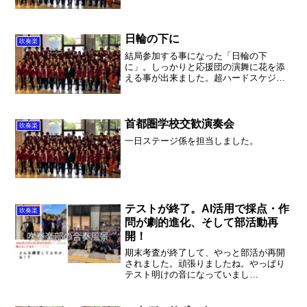
日輪の下に
吹奏楽
結局参加する事になった「日輪の下
に」。しっかりと応援団の演舞に花を添
える事が出来ました。超ハードスケジュ
ールですが、しっかりと乗り越える事が
出来ました。これでまた一つ修羅場を乗
り越えて大きく成長しました。ありがと
うございました！
首都圏学校交歓演奏会
吹奏楽
一日ステージ係を担当しました。
テストが終了。AI活用で採点・作
吹奏楽
問が劇的進化、そして部活動再
開！
期末考査が終了して、やっと部活が再開
されました。頑張りましたね。やっぱり
テスト明けの音になっていまし
た・・・。