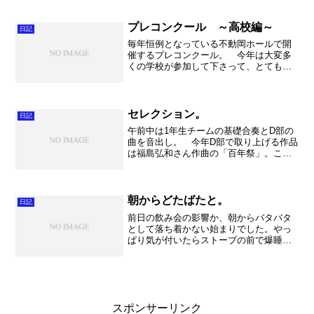
のイベントが部活として大きく成長させ
てくれる事でしょう。この新体制がどこ
まで大きく成長し、どんな久...
プレコンクール ～高校編～
日記
毎年恒例となっている不動岡ホールで開
催するプレコンクール。 今年は大変多
くの学校が参加して下さって、とても盛
り上がりました。例年1日で午前中学、午
後高校という形で開催していたのです
が、北辰テストと重なってしまって高
校、中学校の分離開催となり...
セレクション。
日記
午前中は1年生チームの基礎合奏とD部の
曲を音出し。 今年D部で取り上げる作品
は福島弘和さん作曲の「百年祭」。この
曲は学校の開校100周年を記念して作曲さ
れましたが、その学校は100周年に閉校と
なる学校でした。最後の3年生10人で演奏
された作...
朝からどたばたと。
日記
前日の飲み会の影響か、朝からバタバタ
として落ち着かない始まりでした。やっ
ぱり気が付いたらストーブの前で爆睡っ
てのはやめた方がいいですね。地球にも
優しくない・・・。 でもお風呂が沸く
までのちょっとだけ、が我慢できないん
だな～。 そんなことをし...
スポンサーリンク