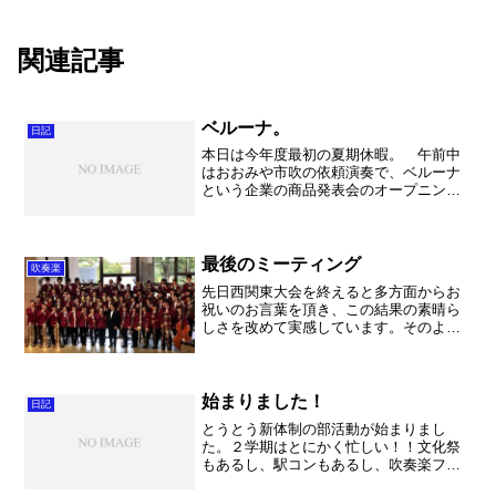
関連記事
ベルーナ。
日記
本日は今年度最初の夏期休暇。 午前中
はおおみや市吹の依頼演奏で、ベルーナ
という企業の商品発表会のオープニング
で演奏しました。初めての依頼でした
が、ほとんど誰も聴いていない中での30
分のコンサート。色々とバタバタしまし
たが、何とか無事に、楽し...
最後のミーティング
吹奏楽
先日西関東大会を終えると多方面からお
祝いのお言葉を頂き、この結果の素晴ら
しさを改めて実感しています。そのよう
なありがたいお言葉の中に「普通の学校
の希望の星」というお言葉を頂きまし
た。まさにその通りです。進学校の中
で、様々な制約がありながら最...
始まりました！
日記
とうとう新体制の部活動が始まりまし
た。２学期はとにかく忙しい！！文化祭
もあるし、駅コンもあるし、吹奏楽フェ
スティバルはあるし。でもこの一つ一つ