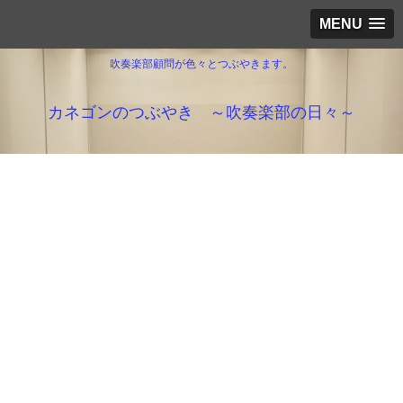
MENU
吹奏楽部顧問が色々とつぶやきます。
カネゴンのつぶやき ～吹奏楽部の日々～