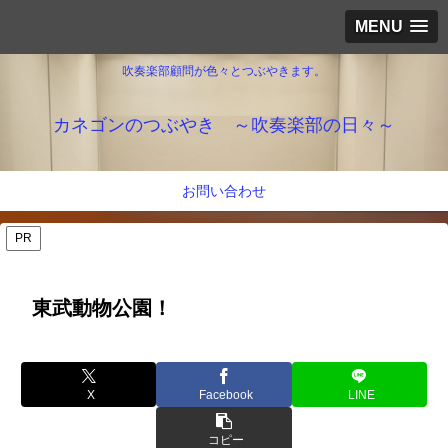
MENU
吹奏楽部顧問が色々とつぶやきます。
カネゴンのつぶやき ～吹奏楽部の日々～
お問い合わせ
PR
東武動物公園！
X
Facebook
LINE
コピー