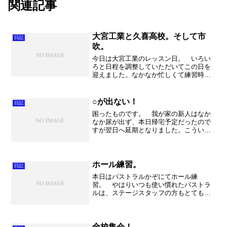
関連記事
大宮工業と久喜高校。そして市
日記
吹。
今日は大宮工業のレッスン日。 いろい
ろと日程を調整していただいてこの日を
迎えました。なかなか忙しくて練習時間
を確保できない中でも、確実に完成度が
上がってきていました。本番は８日。私
は久喜の吹奏楽フェスティバルに出演す
○が出ない！
日記
るために、当日の演奏を聞...
困ったものです。 我が家の新人はなか
なか尿が出ず、本日帰宅予定だったので
すが翌日へ延期となりました。こういう
時って急に心配になってしまいます。腎
臓に異常でも・・・とか、何か詰まって
いるのか・・・・とか・・・。やっぱり
五体満足が何よりの孝行な...
ホール練習。
日記
本日はパストラルかぞにてホール練
習。 やはりいつも使い慣れたパストラ
ルは、ステージスタッフの方もとても親
切で安心してお願いできる素晴らしい空
間です。朝から落ち着いて練習に取り組
むことができました。 午前中はパー
ト、セクションで確認。 という...
全校集会！