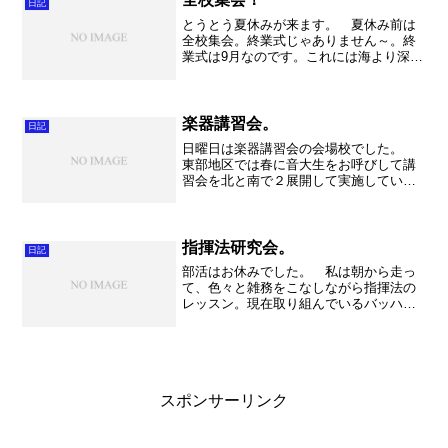
日記
とうとう夏休みが来ます。 夏休み前は
全校集会。終業式じゃありません～。終
業式は9月なのです。これには海より深い
訳が・・・。ってセメスター制だからな
んですけどね。 さて。 朝は避難訓
練。これがまたてんやわんやで、地震体
験が出来る移動車両が来て...
楽器講習会。
日記
日曜日は楽器講習会の会場校でした。
東部地区では春に音大生をお呼びして講
習会を北と南で２展開して実施していま
す。私が不動岡高校へ来てからは北地区
の会場校を毎年担当させてもらっていま
す。 この行事は普段レッスンを受けら
れない生徒、入部したての...
指揮法研究会。
日記
部活はお休みでした。 私は朝から走っ
て、色々と雑務をこなしながら指揮法の
レッスン。現在取り組んでいるバッハに
感動。特にバッハ3曲目となる「Air」
（エアー、アリア）は本当に・・・。涙
が出ます。 楽譜を読むこと。 音符か
らその音楽が言いたい事...
スポンサーリンク