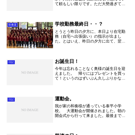
て頼もしい限りです。ただ大勢過ぎて、
事務室から中庭の練習は遠慮してほしい
とのお話。。。なかなか難しいものです
ね～。まあやっぱり音を出す部活ですか
ら、色々とご迷惑をおかけい...
学校勤務最終日・・？
吹奏楽
とうとう昨日の夕方に、本日より在宅勤
務（自宅へ出張扱い）の指示が出まし
た。とはいえ、昨日の夕方に出て、翌日
からの対応は不可能なので明日からとい
うことになりますね。 私も午前中から
準備をして、授業の録画をしました！
そして新たに、指揮法につい...
お誕生日！
日記
今年は忘れることなく奥様の誕生日を迎
えました。 帰りにはプレゼントを買っ
て！というのはずいぶん久しぶりかな
～。すみません。 モラージュに寄って
面白い健康食品を買ってみました。結構
おいしいし、やっぱり建康が一番ですか
らね。いつまでも元気で参り...
運動会。
日記
我が家の和奏様が通っている泰平小学
校。 大運動会が開催されました。朝の
開会式から行って来ました。最後まで長
かった～。やっぱり小学校の先生は大変
だなと再確認。 さて和奏ちゃんは障害
物競争で第2位！！ その後のダンスでも
正面で大活躍。いや～素晴...