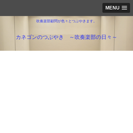
MENU
吹奏楽部顧問が色々とつぶやきます。
カネゴンのつぶやき ～吹奏楽部の日々～