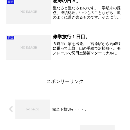
怒涛の日々。
日記
重なると重なるものです。 学期末の採
点、成績処理。いつものことながら、嵐
のように過ぎ去るものです。そこに市民
吹奏楽団での事件。いや～エキサイティ
ングでした。ドキドキしました。でもこ
れも何とか終息へ。 そして我が家の奥
さまが長期離脱。（とうと...
修学旅行１日目。
日記
６時半に家を出発。 宮原駅から高崎線
に乗って上野、山の手線で浜松町へ。モ
ノレールで羽田空港第２ターミナルに８
時半に到着。 ANA６６３便。 長崎に
到着したら平和公園を散策。そして浦上
天主堂にて平和講演。その後ホテルへ。
稲佐山中腹の素晴らしい...
スポンサーリンク
完全下校5時・・・。