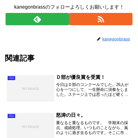
kanegonbrassのフォローよろしくお願いします！
kanegonbrass
関連記事
Ｄ部が優良賞を受賞！
日記
今日はＤ部のコンクールでした。26人が
心を一つにして、一生懸命に演奏をしま
した。ステージ上では思ったほど硬くな
らず、のびのびと、楽しんで演奏をする
事が出来ました。 その久喜高校吹奏楽
部の気持が届いたのか、強豪ひしめく中
で入賞することが出来ま...
怒涛の日々。
日記
重なると重なるものです。 学期末の採
点、成績処理。いつものことながら、嵐
のように過ぎ去るものです。そこに市民
吹奏楽団での事件。いや～エキサイティ