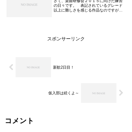
さて、楽曲研修会２０１５に向けた練習
の日々です。 表記されているグレード
以上に難しさを感じる作品なのですが、
良い曲なのは間違い有りません。ぜひ本
番ではそれが皆様に伝われば良いのです
が。それもこれもまずは私達の練習にか
かっているのです。 そし...
スポンサーリンク
新歓2日目！
仮入部は続くよ～
コメント