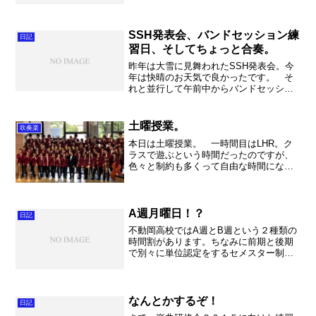
ングでした。ドキドキしました。でもこ
れも何とか終息へ。 そして我が家の奥
さまが長期離脱。（とうと...
SSH発表会、バンドセッション練
日記
習日、そしてちょっと合奏。
昨年は大雪に見舞われたSSH発表会。今
年は快晴のお天気で良かったです。 そ
れと並行して午前中からバンドセッショ
ン練習会だったのですが、打楽器を不動
岡高校が出すことになってしまいまずは
朝の積み込みから。そしたら楽器が乗り
土曜授業。
吹奏楽
切らないので、仕方がな...
本日は土曜授業。 一時間目はLHR。ク
ラスで遊ぶという時間だったのですが、
色々と制約も多くって自由な時間になっ
たそうです。まあ、仕方がないですか
ね。次の機会は何かやれると良いのです
が・・・。 さて、部活も無いので午後
はすぐに学校を出て投資の...
A週月曜日！？
日記
不動岡高校ではA週とB週という２種類の
時間割があります。ちなみに前期と後期
で別々に単位認定をするセメスター制と
いう制度の関係もあり、１単位（１週間
に１時間）が２週で３時間となっていま
す。最早「単位」という単位では合わな
いので、授業時数は「コ...
なんとかするぞ！
日記