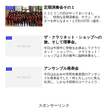
定期演奏会その１
吹奏楽
とうとうこの日がやってまいりまし
た。 特別な定期演奏会。チラシ、ポス
ターを作らなきゃ！と2月の27日（誕生
日！）に大慌てでいつもお世話になって
いる谷田さんにご連絡して、作成したチ
ラシ、ポスター。もちろん日程は5月の連
休に実施するつもりでした...
ザ・クラリネット・ショップへの
日記
旅。そして理事会。
今日は午前中に学校をお休みしてクラリ
ネット・ショップへ。 クラリネット・
ショップは２月の後半に臨時休業をして
いたのですが、今日伺ったら何とウィー
ンへ演奏旅行に行かれていたということ
です。ああ何と優雅な。ウィーン。「こ
アンサンブル発表会
日記
うもり」序曲をやる上で、...
今日はおおみや市民吹奏楽団のアンサン
ブル発表会でした！何と久しぶりに私も
出演し、しかも今回初のユーフォニウ
ム・テューバ四重奏で出演しました。ま
あ出来はともかく、アンサンブルを楽し
みました。やはり合奏より大変ですが、
断然楽しいですね。自分とし...
スポンサーリンク