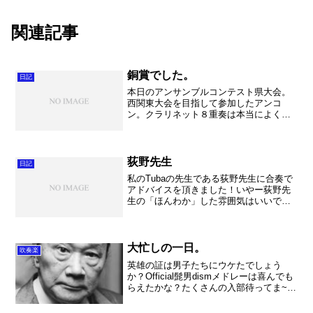
関連記事
銅賞でした。
日記
本日のアンサンブルコンテスト県大会。
西関東大会を目指して参加したアンコ
ン。クラリネット８重奏は本当によくが
んばりました。これまでに見ないくらい
の頑張りでした。しかしまだまだ足りま
せんでした。本当に残念な結果でした。
今回のアンコンはとても勉強...
荻野先生
日記
私のTubaの先生である荻野先生に合奏で
アドバイスを頂きました！いやー荻野先
生の「ほんわか」した雰囲気はいいで
す。何だか時間があっと言う間に過ぎて
しまい、もったいない気持になりまし
た。「ハンガリー」を見てもらいました
が、まだまだ私も甘い部分...
大忙しの一日。
吹奏楽
英雄の証は男子たちにウケたでしょう
か？Official髭男dismメドレーは喜んでも
らえたかな？たくさんの入部待ってま~
す！！