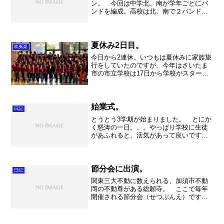
ン。 今回は中学北、南が学年ごとにバ
ンドを編成。高校は北、南で２バンドを
編成しました。 私は高校北バンドの責
任者ということで、練習日に顧問の先生
方のお弁当を買ったり、お金を集めて支
払ったり、と色々こまご...
夏休み2日目。
吹奏楽
今日から2連休。いつもは夏休みに家族旅
行をしていたのですが、今年はさいたま
市の市立学校は17日から学校がスタート
してしまったので、この休みはとにかく
引越しの片づけ最終章です。終わらせま
す！ ということで、朝から段ボールと
の格闘。そして、小学...
始業式。
日記
とうとう3学期が始まりました。 とにか
く怒涛の一日。。。やっぱり学校に生徒
があふれると、活気があって良いですね
～。 あっと言う間に時間が過ぎ去り、
夕方からは翌日のバンドセッションに向
けた会館の仕込みでした。春日部東高校
と松伏高校の皆さんが会...
節分会に出演。
日記
関東三大不動に数えられる、加須市不動
岡の不動尊がある総願寺。 ここで毎年
開催される節分会（せつぶんえ）です
が、とにかく大変な賑わいとなります。
お寺前の道は歩行者天国となり、出店が
立ち並びます。商店街からの出店も多