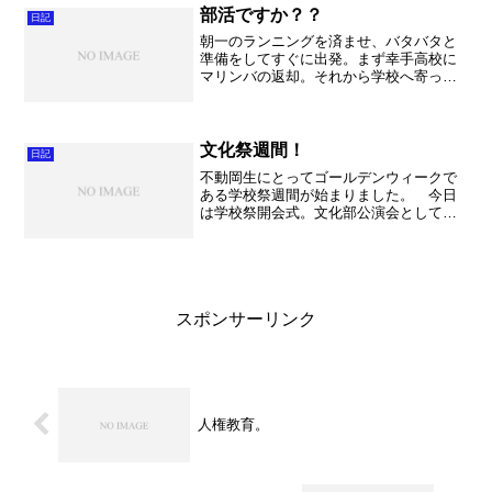
く、それぞれの名産品を売り出...
部活ですか？？
日記
朝一のランニングを済ませ、バタバタと
準備をしてすぐに出発。まず幸手高校に
マリンバの返却。それから学校へ寄って
色々とお仕事を済ませました。そこから
御用達になっている久喜インターへ。そ
して七里コミュニティーセンターへ急
行。 とにかく吹きまくりま...
文化祭週間！
日記
不動岡生にとってゴールデンウィークで
ある学校祭週間が始まりました。 今日
は学校祭開会式。文化部公演会として演
劇部、音楽部、箏曲部、吹奏楽部が発表
しました。今年は涼しい事もあって、鑑
賞しやすい環境で良かったです。吹奏楽
部は約20分程のコンサー...
スポンサーリンク
人権教育。