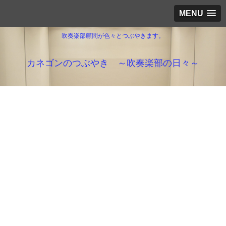
MENU
吹奏楽部顧問が色々とつぶやきます。
カネゴンのつぶやき ～吹奏楽部の日々～