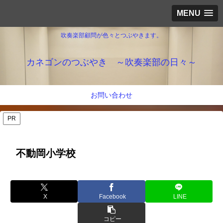
MENU
吹奏楽部顧問が色々とつぶやきます。
カネゴンのつぶやき ～吹奏楽部の日々～
お問い合わせ
PR
不動岡小学校
X
Facebook
LINE
コピー