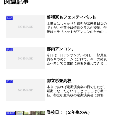
関連記事
啓和寮もフェスティバルも
日記
土曜日はしっかりと練習が出来る日なの
ですが、午前中は特進クラスが授業、午
後はクラリネットがアンコンのためのレ
ッスン。翌日は啓和寮での演奏ですが、
吹奏楽フェスティバルもあるので「祈り
は時の流れに輝く」の合奏もしなければ
なりません！まあみんな忙...
部内アンコン。
日記
今日は一日アンサンブルの日。 部員全
員を８つのチームに分けて、今日の発表
会へ向けて自主的に練習を重ねてきまし
た。練習時間は朝や部活終了後、私は一
度も演奏を聴くことなく今日を迎えまし
た。 1年生だけのチームも、上級生が中
心のチームも、自分たち...
都立杉並高校
日記
本来であれば定期演奏会の日でしたが、
延期になったということでここは心機一
転。都立杉並高校の定期演奏会にお邪魔
して来ました。 杉並高校の五十嵐先生
にはここ10年近くお世話になっておりま
す。とにかく平日の練習が1時間足らず、
土日も片方だけでしか...
登校日！（２年生のみ）
吹奏楽