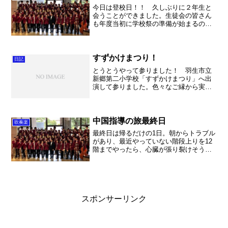
今日は登校日！！ 久しぶりに２年生と
会うことができました。生徒会の皆さん
も年度当初に学校祭の準備が始まるの
で、できる限りの準備を進めていまし
た。本当に短時間ですが・・・。 そし
て、吹奏楽部のメンバーとも再開。２年
生のみ。 まず、定期演奏会に...
すずかけまつり！
日記
とうとうやって参りました！ 羽生市立
新郷第二小学校「すずかけまつり」へ出
演して参りました。色々なご縁から実現
したコンサートでしたが、とっても近く
でお客さんに聞いて頂けるコンサートは
本当に大好きです。私は市民吹奏楽団で
ずっとそういう依頼演奏を...
中国指導の旅最終日
吹奏楽
最終日は帰るだけの1日。朝からトラブル
があり、最近やっていない階段上りを12
階までやったら、心臓が張り裂けそうに
なりました。またトレーニングちゃんと
します。朝ごはんは省略で、お土産を買
いにスーパーへ。とにかく安い！品物が
豊富！思わずたくさん...
スポンサーリンク