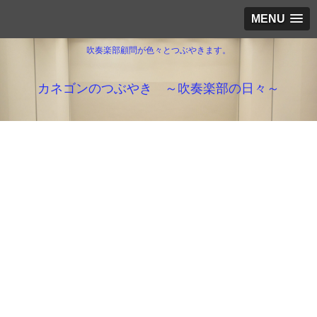
MENU
吹奏楽部顧問が色々とつぶやきます。
カネゴンのつぶやき ～吹奏楽部の日々～