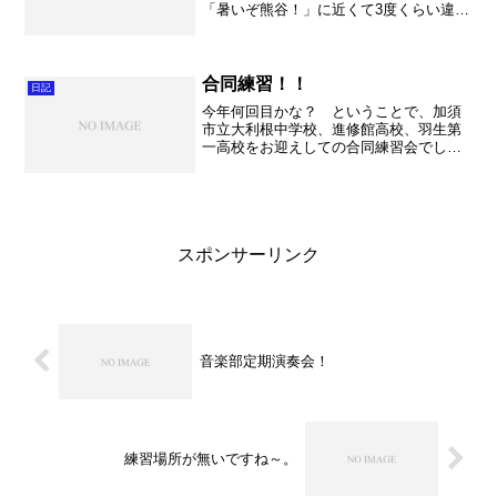
「暑いぞ熊谷！」に近くて3度くらい違う
のではないでしょうか？言い過ぎ！？で
も本当に暑い・・・。夏本番です。 さ
て。 何にもしていない時にもふと「た
ららら～」と課題曲が流...
合同練習！！
日記
今年何回目かな？ ということで、加須
市立大利根中学校、進修館高校、羽生第
一高校をお迎えしての合同練習会でし
た。この日は吹奏楽部の保護者会総会も
ありまして、なかなかハードな日程とな
りました。 朝から総勢80名ほどのお客
様をお迎えして、不動岡ホ...
スポンサーリンク
音楽部定期演奏会！
練習場所が無いですね～。