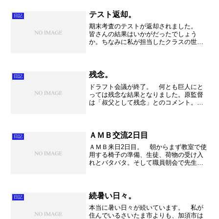
ついてのリポートは随時日をさかのぼっ
てアップしたいと思います...
テスト返却。
日記
期末考査のテストが返却されました。
皆さんの結果はいかがだったでしょう
か。ちなみに私が担当したクラスの世界
史はとっても良くできていました～！！
偉い！！3クラスとも本当によく頑張りま
した。 来年は受験モードでの世界史。
こっちも気合いを入れてま...
残念。
日記
ドラフト会議が終了。 何とも巨人にと
っては残念な結果となりました。原監督
は「叔父として残念」とのコメント。フ
ァンとしても残念です。でもドラフトの
制度ですから仕方がない。とは言え昨
年、一昨年とあれだけの選手を単独指名
できたのですから、今年も色...
ＡＭＢ交流2日目
日記
ＡＭＢ来日2日目。 朝からまず教室で使
用する椅子の準備、生徒、荷物の受け入
れとバタバタ。そして職員朝会で先生
方、生徒代表のアラミンさんが挨拶。今
までに不動岡高校に来た生徒で、一番し
っかりとしている挨拶でした。本当に素
晴らしいスピーチでした。...
続暑い日々。
日記
本当に暑い日々が続いています。 私が
住んでいるさいたま市よりも、加須市は