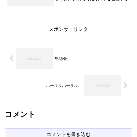
の参加。 担任の藤田先生の体調が思わ
しくないらしく、午前中の編曲講座は先
生不在で自習みたいな感じになっていま
した。毎年悩ませられる...
スポンサーリンク
県総会
ホールリハーサル。
コメント
コメントを書き込む