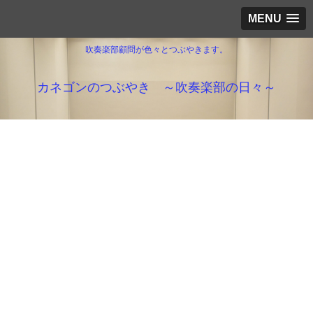
MENU
吹奏楽部顧問が色々とつぶやきます。
カネゴンのつぶやき ～吹奏楽部の日々～