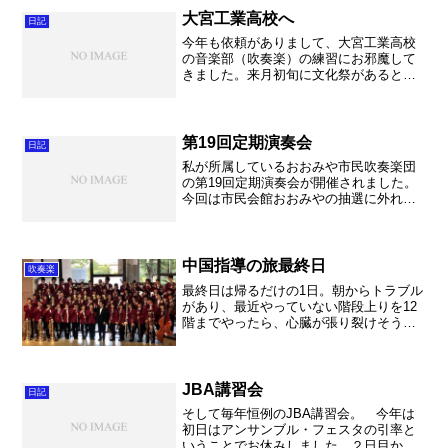
した。 実は放送部が機材を...
大宮工業高校へ
日記
今年も依頼がありまして、大宮工業高校
の音楽部（吹奏楽）の練習にお邪魔して
きました。来月初旬に文化祭があるとい
うことで、9曲の練習を午前中みっちりや
りました。 少人数だったのですが、先
生が4人も加わってくださって、とっても
楽しく演奏していまし...
第19回定期演奏会
日記
私が所属しているおおみや市民吹奏楽団
の第19回定期演奏会が開催されました。
今回は市民会館おおみやの抽選に外れ、
浦和にある埼玉会館でのコンサートとな
りました。いつもと違うホールですが、
数年前の改装後は椅子もきれいになり、
響きも良く演奏していて...
中国指導の旅最終日
吹奏楽
最終日は帰るだけの1日。朝からトラブル
があり、最近やっていない階段上りを12
階までやったら、心臓が張り裂けそうに
なりました。またトレーニングちゃんと
します。朝ごはんは省略で、お土産を買
いにスーパーへ。とにかく安い！品物が
豊富！思わずたくさん...
JBA講習会
日記
そして毎年恒例のJBA講習会。 今年は
初日はアンサンブル・フェスタの引率と
いうことでお休みしました。２日目から