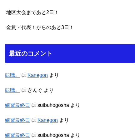
地区大会まであと2日！
金賞・代表！からのあと3日！
最近のコメント
転職。
に
Kanegon
より
転職。
に
きんぐ
より
練習最終日
に
suibuhogosha
より
練習最終日
に
Kanegon
より
練習最終日
に
suibuhogosha
より