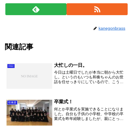
kanegonbrass
関連記事
大忙しの一日。
日記
今日は土曜日でしたが本当に朝から大忙
し。というのもいつも和奏ちゃんのお世
話を任せっきりにしているので、こうい
う時はちゃんと子守をしなければいけま
せん。（いえ、喜んで！）ということで
まず和奏ちゃんを連れて行ったのは
TOYOTAのお店。ヘッドラ...
卒業式！
吹奏楽
何とか卒業式を実施できることになりま
した。自分も子供の小学校、中学校の卒
業式を昨年経験しましたが、親にとって
も大きなイベントだなと思っています。
仕方が無いとはいえ、あまりにもと思
い、できるだけの事が出来ればと思いま