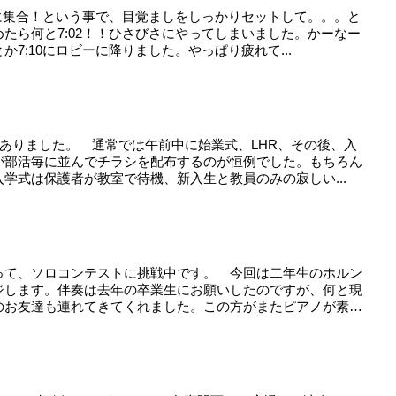
ーに集合！という事で、目覚ましをしっかりセットして。。。と
たら何と7:02！！ひさびさにやってしまいました。かーなー
7:10にロビーに降りました。やっぱり疲れて...
がありました。 通常では午前中に始業式、LHR、その後、入
が部活毎に並んでチラシを配布するのが恒例でした。もちろん
学式は保護者が教室で待機、新入生と教員のみの寂しい...
って、ソロコンテストに挑戦中です。 今回は二年生のホルン
ジします。伴奏は去年の卒業生にお願いしたのですが、何と現
のお友達も連れてきてくれました。この方がまたピアノが素