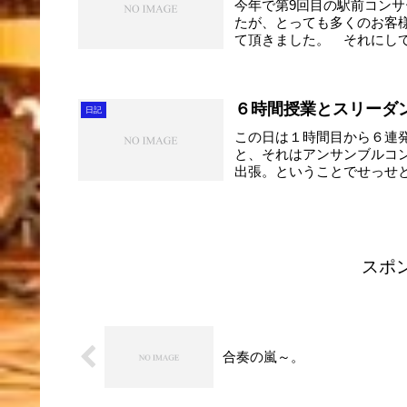
今年で第9回目の駅前コン
たが、とっても多くのお客
て頂きました。 それにし
が、...
６時間授業とスリーダ
日記
この日は１時間目から６連
と、それはアンサンブルコ
出張。ということでせっせ
た。。。。...
スポ
合奏の嵐～。