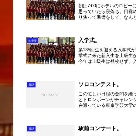
朝は7:00にホテルのロビ
思っていたら寝落ち。目覚め
り焦って準備をして、なんとか
入学式。
吹奏楽
第135回生を迎える入学式
学式に来た新入生を上級生
今年は上級生は登校せず、入
ソロコンテスト。
日記
この忙しい日程の合間を縫
とトロンボーンがチャレン
在通っている東京学芸大学
晴...
駅前コンサート。
日記