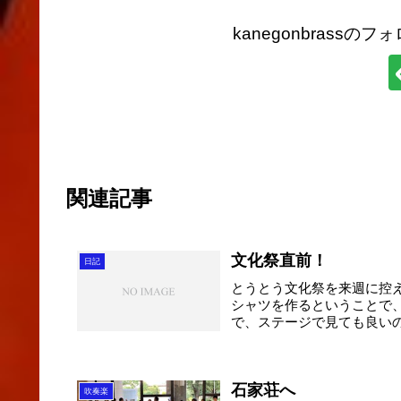
kanegonbrass
関連記事
文化祭直前！
日記
とうとう文化祭を来週に控
シャツを作るということで
で、ステージで見ても良い
電・・・・...
石家荘へ
吹奏楽