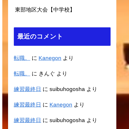
東部地区大会【中学校】
最近のコメント
転職。
に
Kanegon
より
転職。
に
きんぐ
より
練習最終日
に
suibuhogosha
より
練習最終日
に
Kanegon
より
練習最終日
に
suibuhogosha
より