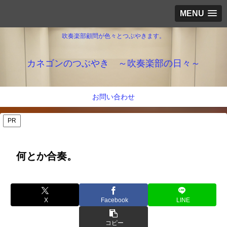
MENU
吹奏楽部顧問が色々とつぶやきます。
カネゴンのつぶやき ～吹奏楽部の日々～
お問い合わせ
PR
何とか合奏。
X
Facebook
LINE
コピー