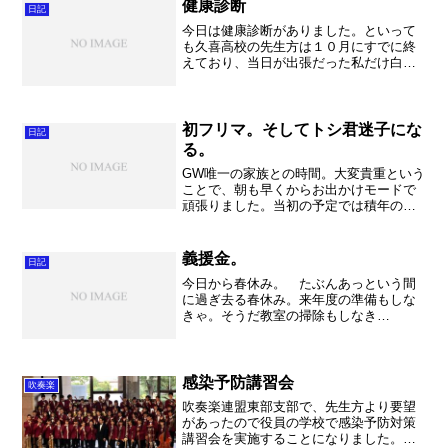
今でも覚えています。第一...
健康診断
日記
今日は健康診断がありました。といって
も久喜高校の先生方は１０月にすでに終
えており、当日が出張だった私だけ白岡
高校へ行っての検診でした。で何が辛い
って食事をとってはいけない、という事
をしっかりと守って朝、昼と絶食で健康
診断へと臨んだ事。しかも...
初フリマ。そしてトシ君迷子にな
日記
る。
GW唯一の家族との時間。大変貴重という
ことで、朝も早くからお出かけモードで
頑張りました。当初の予定では積年の夢
であった潮干狩り（奥様のみ）が計画さ
れましたが、このど真ん中にはちょっと
ということで順延。さあ一体いつのこと
義援金。
日記
になるのやら・・・。（...
今日から春休み。 たぶんあっという間
に過ぎ去る春休み。来年度の準備もしな
きゃ。そうだ教室の掃除もしなき
ゃ・・・。書類等は随分とシュレッダー
をかけて片付いたのですが。（何度シュ
レッダーのゴミ袋を交換したことか。）
そんな春の季節。 午後から久喜...
感染予防講習会
吹奏楽
吹奏楽連盟東部支部で、先生方より要望
があったので役員の学校で感染予防対策
講習会を実施することになりました。私