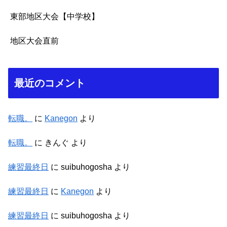
東部地区大会【中学校】
地区大会直前
最近のコメント
転職。
に
Kanegon
より
転職。
に
きんぐ
より
練習最終日
に
suibuhogosha
より
練習最終日
に
Kanegon
より
練習最終日
に
suibuhogosha
より