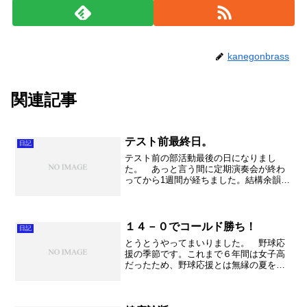
kanegonbrass
関連記事
テスト前最終日。
日記
テスト前の部活動最後の日になりまし
た。 あっと言う間に定期演奏会が終わ
ってから1週間が経ちました。結構余韻に
浸りつつ、でも次に向かって進むために
多くの話し合いをして時間が過ぎまし
た。 テスト終了後にはすぐに文化
祭。 今年からオープニングコン...
１４－０でコールド勝ち！
日記
とうとうやってまいりました。 野球応
援の季節です。これまで６年間は女子高
だったため、野球応援とは無縁の夏を過
ごしてまいりました。庄和高では７年間
で勝利した年は２年ほど。３回戦へ進ん
だこともありました。あの盛り上がり、