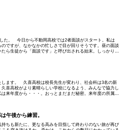
ました。 今日から不動岡高校では2者面談がスタート。私は
るのですが、なかなかの忙しさで目が回りそうです。昼の面談
いたら生徒から「面談です」と呼び出される始末。しっかり
。
たします。 久喜高校は校長先生が変わり、社会科は3名の新
。久喜高校がより素晴らしい学校になるよう、みんなで協力し
私は来年度から・・・。おっとまだまだ秘密。来年度の所属
部は午後から練習。
気持ちも新たに、更なる高みを目指して終わりのない旅が再び
。ここを突き抜けるか、否かは、これからの数日にかかっている