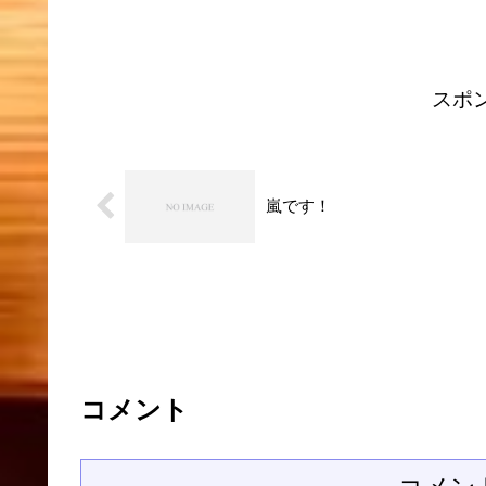
た。...
スポ
嵐です！
コメント