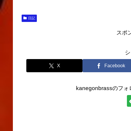
日記
スポ
シ
X
Facebook
kanegonbrass