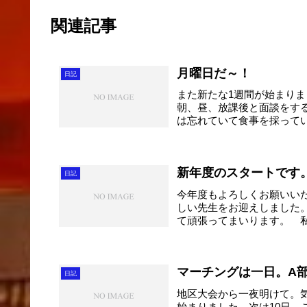
関連記事
月曜日だ～！
日記
また新たな1週間が始まり
朝、昼、放課後と面談をす
は忘れていて食事を採って
し...
新年度のスタートです
日記
今年度もよろしくお願いい
しい先生をお迎えしました
て頑張ってまいります。 
学...
マーチングは一日。A
日記
地区大会から一夜明けて。
始まりました。次は10日