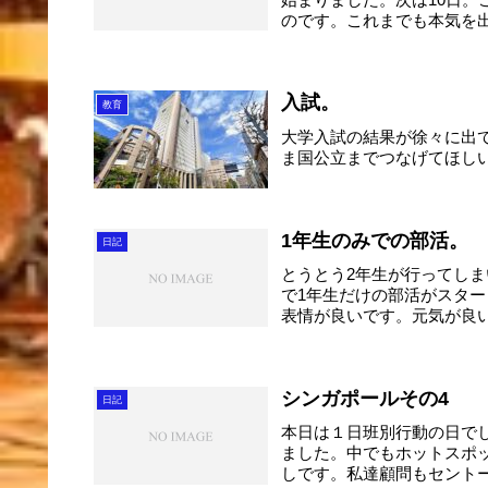
のです。これまでも本気を出
入試。
教育
大学入試の結果が徐々に出
ま国公立までつなげてほし
1年生のみでの部活。
日記
とうとう2年生が行ってし
で1年生だけの部活がスタ
表情が良いです。元気が良
こ...
シンガポールその4
日記
本日は１日班別行動の日で
ました。中でもホットスポ
しです。私達顧問もセント