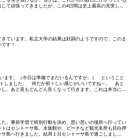
して頑張ってきましたが、この4日間は史上最高の充実し...
てきています。私立大学の結果は好調のようですので、このま
いです！
まいます。（今日は準備でまだいるんですが。） ということ
ートしました。 何だか初々しい感じがいいですね～。 あと
いし。あと音もどんどん良くなって行きます。これは本当に
した。事前学習で班別行動を決め、思い思いの場所へ行ってい
ットはセントーサ島。水族館や、ビーチなど観光名所も目白押
ーサ島へ行きました。結局１日セントーサ島で過ごしまし