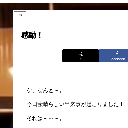
PR
感動！
X
Facebook
な、なんと～。
今日素晴らしい出来事が起こりました！
それは～～～。