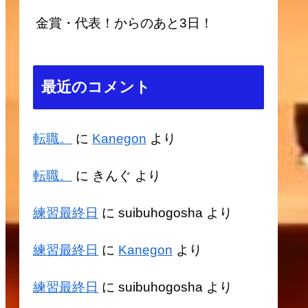
金賞・代表！からのあと3日！
最近のコメント
転職。
に
Kanegon
より
転職。
に
きんぐ
より
練習最終日
に
suibuhogosha
より
練習最終日
に
Kanegon
より
練習最終日
に
suibuhogosha
より