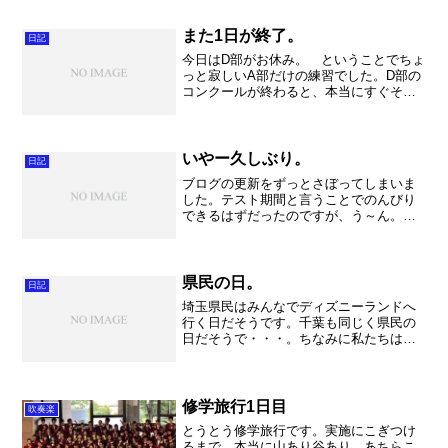
また1日が終了。
日記
今日はD部がお休み。 ということでちょ
っと寂しいA部だけの練習でした。D部の
コンクールが終わると、本当にすぐそこ
にA部のコンクールが来る！という実感が
湧いて来ます。今日も課題曲を中心に、
そして蝶々夫人を気持ちよく練習しまし
た。（私だけかな？...
いやー久しぶり。
日記
ブログの更新をずっとさぼってしまいま
した。テスト期間と言うことでのんびり
できるはずだったのですが、う～ん。主
張やらなんやらであっという間に時間が
過ぎ去りました。 ところで昨日から部
活が再開されましたね。久しぶりの合奏
は悲惨の一言でしたが。。...
県民の日。
日記
埼玉県民はみんなでディズニーランドへ
行く日だそうです。千葉も同じく県民の
日だそうで・・・。ちなみに私たちはア
ンコン。２日連続の役員でしたね。 私
は恒例となった駐車場でのトラック整理
を担当しましたが、もう随分となれたも
のでそれほどの混乱もなく...
修学旅行1日目
吹奏楽
とうとう修学旅行です。実施にこぎつけ
るまで、本当に山あり谷あり。あちらこ