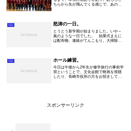
ちらから矢が飛んでくる感じで、あの
8/10にやった東部地区の演奏会と同じだ
な〜とデジャブ。まあ、批判されても、
それがどこまでの意見なのかをしっかり
精査すれば、とるべき行...
怒涛の一日。
日記
とうとう新学期が始まりました。いや～
嵐のような一日でした。 始業式まえに
は配布物、連絡がてんこもり。大掃除を
してから始業式。そんでもって学年団の
発表。皆さんきゃ～きゃ～盛り上がって
ましたね。私のクラスではがっくり来て
いる人もいたようですが・...
ホール練習。
日記
今日は午後から2年生が修学旅行の事前学
習ということで、文化会館で映画を視聴
したり、長崎市役所の方をお招きして講
演をしていただいたりする企画がありま
した。 やはり長崎というと原爆。8月9
日の悲劇は私たちが忘れてはいけない日
だということを深く再...
スポンサーリンク