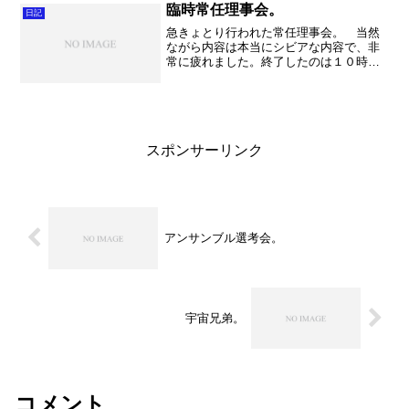
になってきました。でもや...
臨時常任理事会。
日記
急きょとり行われた常任理事会。 当然
ながら内容は本当にシビアな内容で、非
常に疲れました。終了したのは１０時を
過ぎておりました・・・。それだけ真剣
に話し合ったのですが、さてこれがどの
ように解決へ向かうことか。 テスト前
最後の練習。 合奏は課題...
スポンサーリンク
アンサンブル選考会。
宇宙兄弟。
コメント