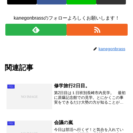
kanegonbrassのフォローよろしくお願いします！
kanegonbrass
関連記事
修学旅行2日目。
日記
第2日目は１日班別長崎市内見学。 最初
に原爆記念館での見学。とにかくこの事
実をできるだけ大勢の方が知ることが大
切ではないでしょうか。私も2回目の見学
でしたが、新しく気がついた事がいっぱ
いありました。忘れないためにも今後も
見学したいと思いまし...
会議の嵐
日記
今日は部活へ行くぞ！と気合を入れてい