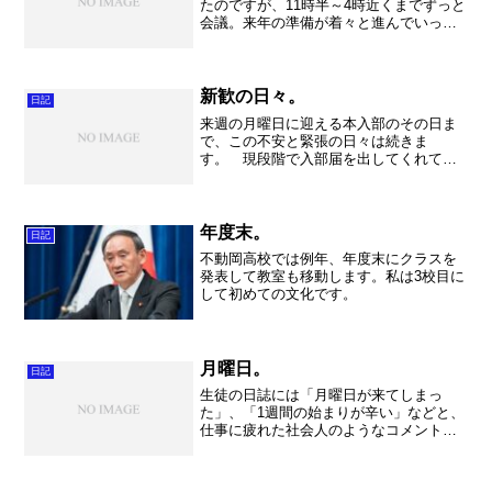
たのですが、11時半～4時近くまでずっと
会議。来年の準備が着々と進んでいって
いるのですが、さすがにこれだけ会議が
続くとかなり疲れます。結局レッスンも
ちょっとしか見学できず、最後の集合に
顔を出しただけになっ...
新歓の日々。
日記
来週の月曜日に迎える本入部のその日ま
で、この不安と緊張の日々は続きま
す。 現段階で入部届を出してくれてい
るのは12名。男子4名、女子8名。まだま
だこれから増えていくわけですが、さて
本当に入ってくれるのか・・・。たぶん1
年生自身もまだどこに入...
年度末。
日記
不動岡高校では例年、年度末にクラスを
発表して教室も移動します。私は3校目に
して初めての文化です。
月曜日。
日記
生徒の日誌には「月曜日が来てしまっ
た」、「1週間の始まりが辛い」などと、
仕事に疲れた社会人のようなコメントが
並ぶ。 自分が高校生の頃を思い起こし
ても・・・。いやかなり頑張って思い出
さないと、何にも出てこなくなるほど昔