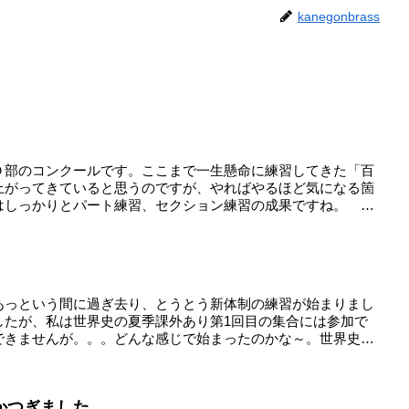
kanegonbrass
Ｄ部のコンクールです。ここまで一生懸命に練習してきた「百
上がってきていると思うのですが、やればやるほど気になる箇
はしっかりとパート練習、セクション練習の成果ですね。
あっという間に過ぎ去り、とうとう新体制の練習が始まりまし
したが、私は世界史の夏季課外あり第1回目の集合には参加で
できませんが。。。どんな感じで始まったのかな～。世界史
かつぎました。