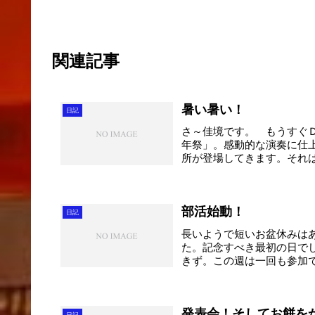
関連記事
暑い暑い！
日記
さ～佳境です。 もうすぐ
年祭」。感動的な演奏に仕
所が登場してきます。それ
急...
部活始動！
日記
長いようで短いお盆休みは
た。記念すべき最初の日で
きず。この週は一回も参加
は...
発表会！そしてお餅を
日記