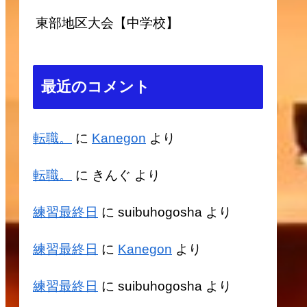
東部地区大会【中学校】
最近のコメント
転職。
に
Kanegon
より
転職。
に
きんぐ
より
練習最終日
に
suibuhogosha
より
練習最終日
に
Kanegon
より
練習最終日
に
suibuhogosha
より