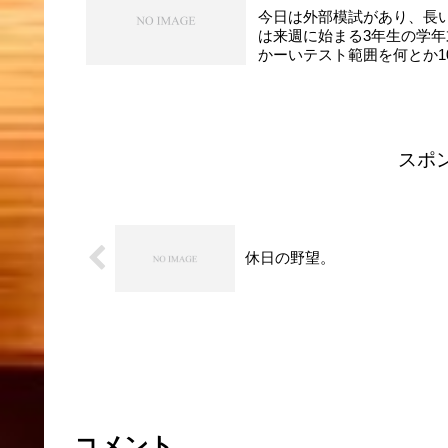
今日は外部模試があり、長
は来週に始まる3年生の学
かーいテスト範囲を何とか1
スポ
休日の野望。
コメント