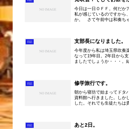
今日は一日ＯＦＦ。何だか
私が感じているのですから
か。 さて午前中は和奏ち
みに...
支部長になりました。
日記
今年度から私は埼玉県吹奏
なって19年目。2年目から
ましたでしょうか・・・。結
修学旅行です。
日記
朝から寝坊で始まってドタ
資料館へ行きました。しか
した。それでも生徒たちは
と...
あと2日。
日記