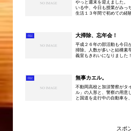
やっと週末を迎えました。
いる中、今日も授業がみっ
生活１３年間で初めての経
う...
大掃除、忘年会！
日記
平成２６年の部活動も今日
掃除。人数が多いと結構素
義室もきれいになりました
後...
無事カエル。
日記
不動岡高校と加須警察がタ
ル」の人形と、警察の用意
と国道を走行中の自動車を
し...
スポ