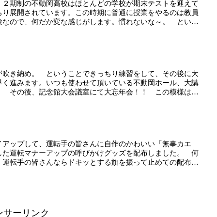
 ２期制の不動岡高校はほとんどの学校が期末テストを迎えて
ちり展開されています。この時期に普通に授業をやるのは教員
験なので、何だか変な感じがします。慣れないな～。 とい
が吹き納め。 ということできっちり練習をして、その後に大
早く進みます。いつも使わせて頂いている不動岡ホール、大講
！ その後、記念館大会議室にて大忘年会！！ この模様は
イアップして、運転手の皆さんに自作のかわいい「無事カエ
した運転マナーアップの呼びかけグッズを配布しました。 何
、運転手の皆さんならドキッとする旗を振って止めての配布で
ンサーリンク