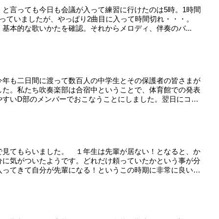
 と言っても今日も会議が入って練習に行けたのは5時。1時間
思っていましたが、やっぱり2曲目に入って時間切れ・・・。
基本的な歌いかたを確認。それからメロディ、伴奏のバ...
今年も二日間に渡って数百人の中学生とその保護者の皆さまが
した。私たち吹奏楽部は合宿中ということで、体育館での発表
やすいD部のメンバーでおこなうことにしました。翌日にコ
で見てもらいました。 １年生は先輩が居ない！となると、か
分に気がついたようです。どれだけ頼っていたかという事が分
入ってきて自分が先輩になる！というこの時期に非常に良い