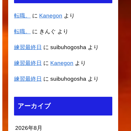
転職。
に
Kanegon
より
転職。
に
きんぐ
より
練習最終日
に
suibuhogosha
より
練習最終日
に
Kanegon
より
練習最終日
に
suibuhogosha
より
アーカイブ
2026年8月