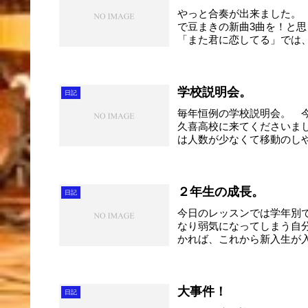
やっと合奏が出来ました。
で豆まきの新曲3曲を！と
「また君に恋してる」では、
学校説明会。
日記
毎年恒例の学校説明会。 
久喜高校に来てくださいま
は人数が少なくて移動のし
ン...
２年生の成長。
日記
今日のレッスンでは学年別
なり弱気になってしまう自
かれば、これから新入生が
経...
大事件！
日記