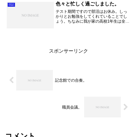
活動紹介。 全ての部活...
色々と忙しく過ごしました。
日記
テスト期間ですので部活はお休み。しっ
かりとお勉強をしてくれていることでし
ょう。ちなみに我が家の高校1年生は全く
お勉強する気配が無いんですよ
ね・・・。これは本当に大丈夫ではない
ですが、やはり痛い目にあって自分で納
得するところからしか始まりませ...
スポンサーリンク
記念館での合奏。
職員会議。
コメント