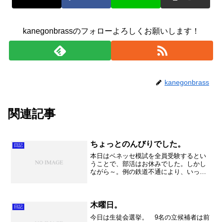
kanegonbrassのフォローよろしくお願いします！
kanegonbrass
関連記事
ちょっとのんびりでした。
日記
本日はベネッセ模試を全員受験するとい
うことで、部活はお休みでした。しかし
ながら～。例の鉄道不通により、いった
いどうなることやら・・・。練習に影響
が出そうな予感。。。 さて私は朝から
走って、日誌を書いたり、様々なお仕事
をしてから帰宅。そうそう...
木曜日。
日記
今日は生徒会選挙。 9名の立候補者は前