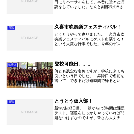
日にリハーサルをして、本番に堂々と演
説をしていました。なんと副部長のAさん
が応援演説に立っていてびっくり。どう
いうお話をしてくれるかと思ったら、す
ばらしい内容で良い意味で驚かされてま
した。いや～しっかり...
久喜市吹奏楽フェスティバル！
日記
とうとうやって参りました。 久喜市吹
奏楽フェスティバルにゲスト出演する！
という大変な行事でした。今年のゲスト
は不動岡高校、花咲徳栄高校、松伏高
校。いや～不動岡がゲストに見合う演奏
ができるのか、かなりドキドキしながら
本番を迎えました。 プログ...
登校可能日。。。
吹奏楽
何とも残念な名称ですが、学校に来ても
良いという日でした。 昇降口で名前を
書いて、できるだけ短時間で帰るという
設定です。新型コロナウィルスの猛威は
あまりにも大きく、影響されまくってい
る学校関係者です。実際、私は生徒と会
うことも無く、2月からほ...
とうとう仮入部！
日記
新学期の3日目。 朝からは3時間は課題
テスト。宿題をしっかりやっていれば問
題ないはずなのですが、皆さん大丈夫で
しょうか・・・・。ちなみに私は監督Ｏ
発。その後に掃除の監督。さらに頭髪・
服装検査。昼を食べる間も無く午後は部