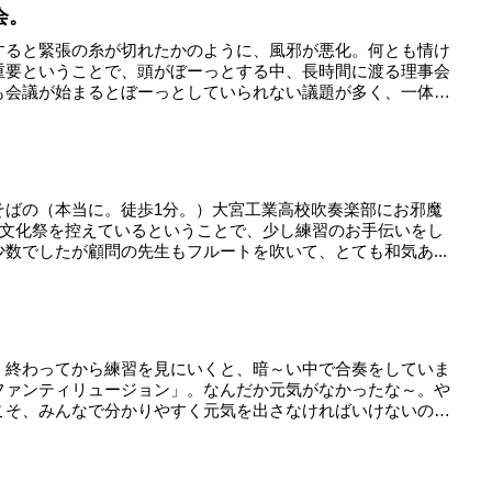
会。
すると緊張の糸が切れたかのように、風邪が悪化。何とも情け
重要ということで、頭がぼーっとする中、長時間に渡る理事会
も会議が始まるとぼーっとしていられない議題が多く、一体
そばの（本当に。徒歩1分。）大宮工業高校吹奏楽部にお邪魔
に文化祭を控えているということで、少し練習のお手伝いをし
数でしたが顧問の先生もフルートを吹いて、とても和気あ...
 終わってから練習を見にいくと、暗～い中で合奏をしていま
ファンティリュージョン」。なんだか元気がなかったな～。や
こそ、みんなで分かりやすく元気を出さなければいけないの