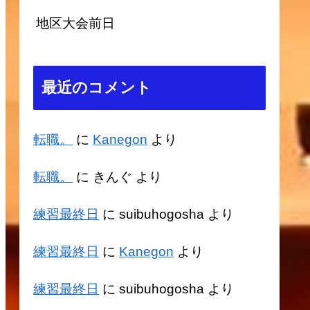
地区大会前日
最近のコメント
転職。
に
Kanegon
より
転職。
に
きんぐ
より
練習最終日
に
suibuhogosha
より
練習最終日
に
Kanegon
より
練習最終日
に
suibuhogosha
より