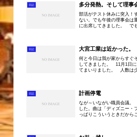
多分発熱。そして理事
日記
部活がテスト休みに突入！
ない。でも午後の理事会は
に出席してきました。 で
ど...
大宮工業は近かった。
日記
何と今日は我が家からすぐ
してきました。 11月1日
てまいりました。 人数は少
計画停電
日記
なが～いながい職員会議。
した。曲は「ディズニー・
っぱりこういうときだから
で...