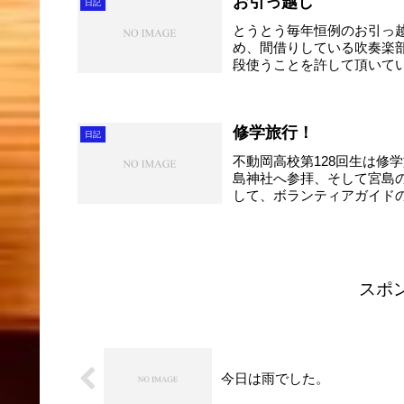
お引っ越し
日記
とうとう毎年恒例のお引っ
め、間借りしている吹奏楽
段使うことを許して頂いて
3...
修学旅行！
日記
不動岡高校第128回生は修
島神社へ参拝、そして宮島
して、ボランティアガイドの
スポ
今日は雨でした。