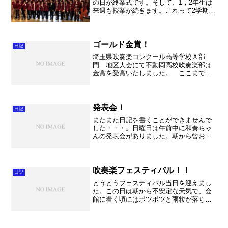
の日が終業式です。そして、1，2年生は
来週も授業が続きます。これって2学期？
なんだかよくわからない1週間。3年生は
補修なので、全員が登校するわけでもな
く、たぶん授業中でも生徒があちらこち
らで見かけられる...
ゴールド金賞！
日記
埼玉県吹奏楽コンクール高等学校Ａ部
門 地区大会にて不動岡高校吹奏楽部は
金賞を受賞いたしました。 ここまで応
援して下さった皆様、本当にありがとう
ございました！とうとう地区大会で金賞
を受賞できるレベルまで参りました。や
はり優秀な生徒、意識の高さ...
発表会！
日記
またまた日記を書くことができませんで
した・・・。日曜日は午前中に和奏ちゃ
んの発表会がありました。朝から曾おじ
いちゃん、曾おばあちゃんを迎えに行
き、一族で和奏ちゃんを見に行って参り
ました。いやー保育園は大混雑。みんな
ビデオ片手に押すな押すな大...
吹奏楽フェスティバル！！
日記
とうとうフェスティバル当日を迎えまし
た。この日は朝から不安定な天気で、会
館に着く頃にはポツポツと雨粒が落ち始
めました。９時の開場時間になるとあわ
ただしく人、楽器が流れ出し、私もその
中で右往左往してしまいました。やはり