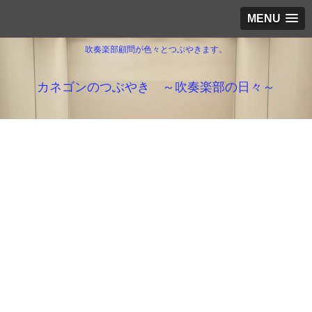
MENU
吹奏楽部顧問が色々とつぶやきます。
カネゴンのつぶやき ～吹奏楽部の日々～