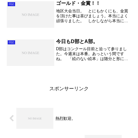
「初めて」というのは勝手...
ゴールド・金賞！！
日記
地区大会当日。 とにもかくにも、金賞
を頂けた事は喜びましょう。本当によく
頑張りました。 しかしながら本当に多
くの課題を見つけられた演奏になりまし
た。この4日間。出来る限りの事をして、
悔いの残らない11日にしましょう。この
地区大会の演奏では「...
今日もD部とA部。
日記
D部はコンクール目前と迫って参りまし
た。今週末は本番。あっという間です
ね。 「絵のない絵本」は随分と形にな
ってきました。色々と試行錯誤を重ね
て、何とかここまでたどり着きました。
本番でどこまで表現できるか、今から本
当に楽しみです。本番は田村先...
スポンサーリンク
熱烈歓迎。