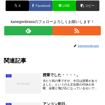
X
Facebook
LINE
コピー
kanegonbrassのフォローよろしくお願いします！
kanegonbrass
関連記事
授業でした・・・・。
日記
当たり前の事ですが、今日は授業があり
ました。というのも文化祭の代休が水
曜、金曜と飛び石になっているせいで、
何だかこの木曜の授業が・・・・。なー
んて生徒みたいな事は言っていられませ
んが。そうそう先日は１１月の吹奏楽フ
ェスティバルで演奏する曲を...
アンコン初日。
日記