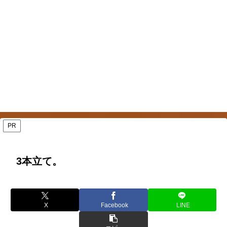
PR
3本立て。
X
Facebook
LINE