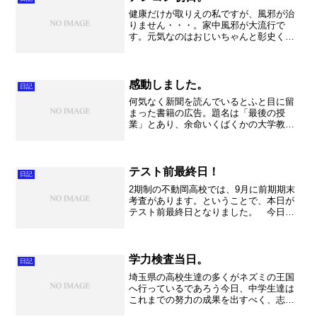
健康だけが取りえの私ですが、風邪が治
りません・・・。家中風邪が大流行で
す。元気なのはおじいちゃんと彰史くん
のみ。紀子様がかなりひどく咳をしてお
ります。そんななか彰史くんは元気に泣
いております。かわいいな～。 さてア
ンコン初日。 お隣が会場と...
感動しました。
日記
何気なく新聞を読んでいるとふと目に留
まった書籍の広告。題名は「最後の授
業」とあり、余命いくばくかの大学教授
の授業が本になったとの事。何だか気に
なって早速アマゾンで購入。 すると
DVDもついていて、題名の「最後の授
業」をDVDで見ました。とに...
テスト前最終日！
日記
2期制の不動岡高校では、9月に前期期末
考査があります。ということで、本日が
テスト前最終日となりました。 今日も
19日にある東武動物公園内ハートフルガ
ーデンで演奏する曲のさらいを中心に進
めました。また、レッスンも2パート実施
して、私も見学させ...
学力検査当日。
日記
埼玉県の高校生達の多くがネズミの王国
へ行っているであろう今日、中学生達は
これまでの努力の成果を出すべく、志望
校で学力検査を受けていたのです。 私