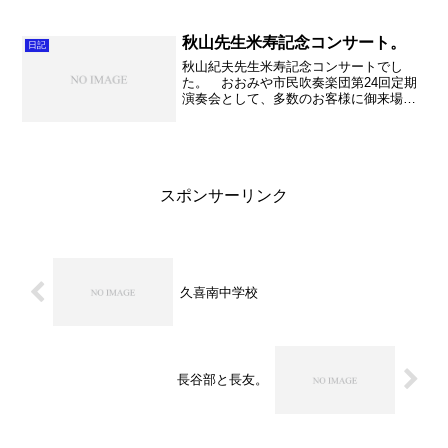
は朝から立ち番、そしてテスト監督と、
結構緊張する仕事なので1日どっと疲れが
出ました。 中学生達は...
秋山先生米寿記念コンサート。
日記
秋山紀夫先生米寿記念コンサートでし
た。 おおみや市民吹奏楽団第24回定期
演奏会として、多数のお客様に御来場頂
き盛会のうちに終えることが出来まし
た。今回は第1部のオープニングから3曲
指揮をさせてもらいました。これまでで
一番多い曲数でしたが、と...
スポンサーリンク
久喜南中学校
長谷部と長友。