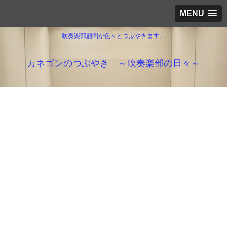
MENU
吹奏楽部顧問が色々とつぶやきます。
カネゴンのつぶやき ～吹奏楽部の日々～