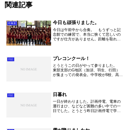
関連記事
今日も頑張りました。
吹奏楽
今日は午前中から合奏。 もうずっと記
念館での練習で、本当に狭くて悲しいの
ですが仕方がありません。距離を取れな
いのでマスクをずっとしたままなのも辛
いところです。 オータムコンサートで
ソロにチャレンジする生徒の伴奏合わせ
があり、初めての伴奏者の...
プレコンクール！
日記
とうとうこの日がやって参りました。
東部支部のG地区（加須、羽生、行田）
が集まっての発表会。中学校が8校、高校
が4校、全13団体がコンクールを3週間後
に控えて発表会を行いました。 これま
で高校で集まってプレコンクールを行っ
てきましたが、今回...
日暮れ
日記
一日が終わりました。計画停電、電車の
運行まひ、などなど困難の多い中での一
日でした。とうとう昨日計画停電で学校
が真っくらになったそうです。定時制は
三者面談をしていたようですが、大丈夫
だったでしょうか。とうとう明日に迫っ
た卒業式。延期に延期を重...