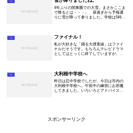
雪が降りましたね。
日記
4年ぶりの関東圏での大雪。まさかここま
で降るとは・・・。 昼過ぎから予報通
りに雪が降って参りました。学校は5時間
全下校という対応で、ほとんど部活も出
来ませんでした。まあ帰れない、となっ
てしまってからでは遅いですからね。早
め早めの判断が大切で...
ファイナル！
日記
私が大好きな「踊る大捜査線」はファイ
ナルだそうです。もちろんテレビドラマ
としてはとっくに終了していますが、映
画として、スピンオフも含めてどれも大
ヒット。まさに史上空前の大当たりでは
ないでしょうか。 前作はちょっと評判
悪かったようですが、ま～...
大利根中学校へ
日記
昨日は忍中学校でしたが、今日は市内の
大利根中学校へ。午前中の練習にお邪魔
してきました。いろいろとアドバイスを
させていただきましたが、とても素直で
一生懸命だったので、アドバイスをしっ
かりと吸収してどんどん良い音を出せる
ようになっていきました。...
スポンサーリンク