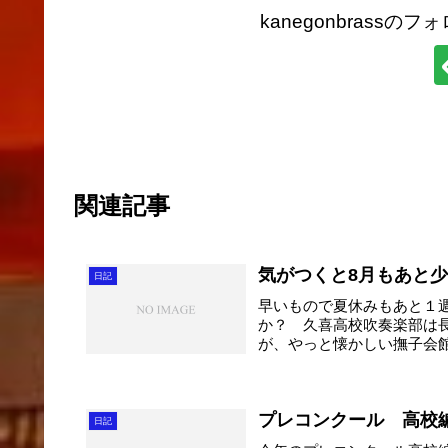
kanegonbrass
関連記事
気がつくと8月もあと
日記
早いもので夏休みもあと１
か？ 久喜高校吹奏楽部は
が、やっと懐かしい撫子会
番...
プレコンクール 高校
日記