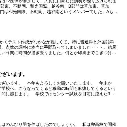
編は12団体が参加して、大変に白熱した演奏が繰り広げられま
日部東、不動岡、和光国際、越谷南、B部門は草加東、草加
門は和光国際、不動岡、越谷南というメンバーでした。Aも...
にかくテスト作成がなかなか難しくて、特に普通科と外国語科
題、点数の調整に本当に手間取ってしまいました・・・。結局
という間に時間が過ぎ去りました。何とか印刷までこぎつけ
ございます。
ございます。 本年もよろしくお願いいたします。 年末か
ず学校へ。こうなってくると移動の時間も麻痺してくるという
う間に感じます。 学校ではセンター試験を目前に控えた3年
んはのんびり羽を伸ばしたのでしょうか。 私は栄高校で開催