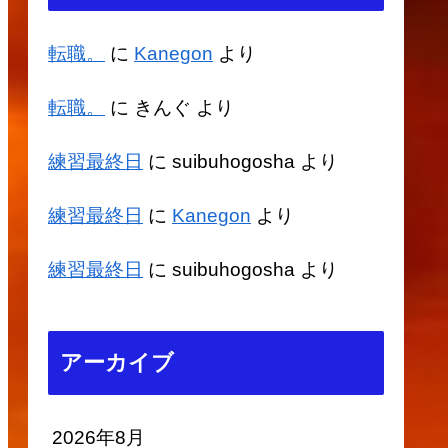
転職。
に
Kanegon
より
転職。
に
きんぐ
より
練習最終日
に
suibuhogosha
より
練習最終日
に
Kanegon
より
練習最終日
に
suibuhogosha
より
アーカイブ
2026年8月