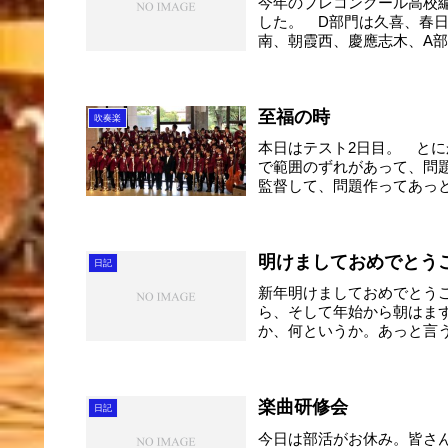
今年のプレコンクール高校
した。 D部門は久喜、春
南、朝霞西、慶應志木、A部
至福の時
吹奏楽
本日はテスト2日目。 と
で範囲のずれがあって、問
監督して、問題作ってあっ
て...
明けましておめでとう
日記
新年明けましておめでとう
ら、そして年始から朝はま
か、何というか。あっと言
生...
楽曲研修会
日記
今日は部活がお休み。皆さ