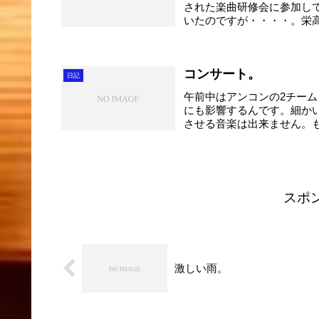
された楽曲研修会に参加し
いたのですが・・・・。栄
り...
コンサート。
日記
午前中はアンコンの2チー
にも影響するんです。細か
させる音楽は出来ません。
前。 ...
スポ
激しい雨。