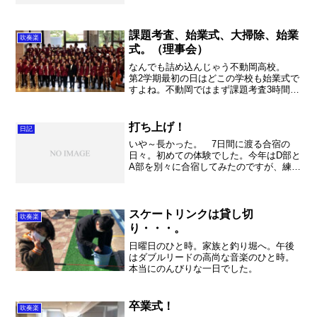
ル先へ返却。のんびりと16号を走ってい
ると、色々と考えがめぐっていきまし
た。7年間通った前任校へ...
課題考査、始業式、大掃除、始業
吹奏楽
式。（理事会）
なんでも詰め込んじゃう不動岡高校。
第2学期最初の日はどこの学校も始業式で
すよね。不動岡ではまず課題考査3時間
（英国数）から。ちなみに3年生は課題考
査が無いので、通常の授業が3時間。その
後昼休み、そして大掃除、始業式となり
打ち上げ！
日記
ました。私は大掃除...
いや～長かった。 7日間に渡る合宿の
日々。初めての体験でした。今年はD部と
A部を別々に合宿してみたのですが、練習
としてはとっても良い内容になったと思
います。はい。でも大変でした～。 そ
れにしても久喜のホールは素晴らしい。
ここで練習出来る事に...
スケートリンクは貸し切
吹奏楽
り・・・。
日曜日のひと時。家族と釣り堀へ。午後
はダブルリードの高尚な音楽のひと時。
本当にのんびりな一日でした。
卒業式！
吹奏楽