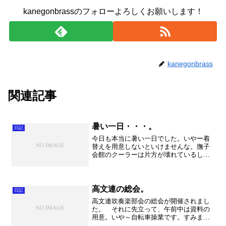
kanegonbrassのフォローよろしくお願いします！
kanegonbrass
関連記事
暑い一日・・・。
日記
今日も本当に暑い一日でした。いやー着
替えを用意しないといけませんな。撫子
会館のクーラーは片方が壊れているし、
指揮者の居る位置は結構暑く、風の当た
る位置の生徒からは「寒い」と苦情
が・・・。テレビのコマーシャルで見ら
れるような「２８°設定でもし...
高文連の総会。
日記
高文連吹奏楽部会の総会が開催されまし
た。 それに先立って、午前中は資料の
用意。いや～自転車操業です。すみませ
ん・・・。 と、その前に鉄板をレンタ