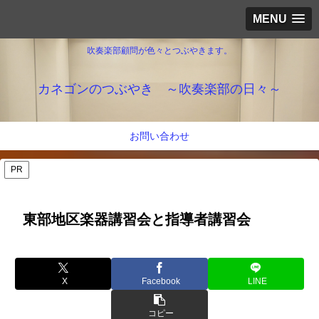
MENU
吹奏楽部顧問が色々とつぶやきます。
カネゴンのつぶやき ～吹奏楽部の日々～
お問い合わせ
PR
東部地区楽器講習会と指導者講習会
X
Facebook
LINE
コピー