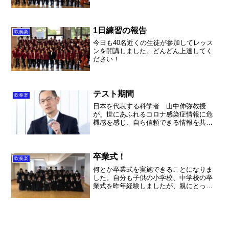
洗濯をさせてもらって、翌日からの修学
旅行の準備もばっちり。マレーシアで洗
濯、干して、取り込みするとはなー。昼
ごはんは香港式のレストラ...
1日練習の報告
吹奏楽
今日も40名近くの生徒が参加してレッス
ンを開講しました。どんどん上達してく
ださい！
テスト期間
吹奏楽
日本を代表する科学者 山中伸弥教授
が、世にあふれるコロナ感染症情報に危
機感を感じ、自ら信頼できる情報を共有
できるHPを立ち上げた。素晴らしい内容
で、ぜひご一読いただきたい。
卒業式！
吹奏楽
何とか卒業式を実施できることになりま
した。自分も子供の小学校、中学校の卒
業式を昨年経験しましたが、親にとって
も大きなイベントだなと思っています。
仕方が無いとはいえ、あまりにもと思
い、できるだけの事が出来ればと思いま
した。 実は放送部が機材を...