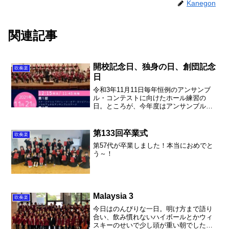
Kanegon
関連記事
開校記念日、独身の日、創団記念
吹奏楽
日
令和3年11月11日毎年恒例のアンサンブ
ル・コンテストに向けたホール練習の
日。ところが、今年度はアンサンブル・
コンテストが例年より1週間早く始まりま
した。そして、抽選の結果9日、10日が出
演日となりました。その結果、開校記念
第133回卒業式
吹奏楽
日はOFFとなり...
第57代が卒業しました！本当におめでと
う～！
Malaysia 3
吹奏楽
今日はのんびりな一日。明け方まで語り
合い、飲み慣れないハイボールとかウィ
スキーのせいで少し頭が重い朝でした。