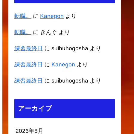
転職。
に
Kanegon
より
転職。
に
きんぐ
より
練習最終日
に
suibuhogosha
より
練習最終日
に
Kanegon
より
練習最終日
に
suibuhogosha
より
アーカイブ
2026年8月