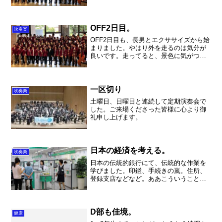
た。まだまだここから成長してくれるは
ずです。頑張れ～。 午後は合奏。 オ
ータムコンサートで演奏する作品を次々
とやりました。いや～結構重...
OFF2日目。
吹奏楽
OFF2日目も、長男とエクササイズから始
まりました。やはり外を走るのは気分が
良いです。走ってると、景色に気がつく
事もあって楽しいです。のんびり2人で話
をするのも良いなーと思ってます。そし
て、お墓参り。青葉園へ祖父のお墓参り
をしました。近くに...
一区切り
吹奏楽
土曜日、日曜日と連続して定期演奏会で
した。ご来場くださった皆様に心より御
礼申し上げます。
日本の経済を考える。
吹奏楽
日本の伝統的銀行にて、伝統的な作業を
学びました。印鑑、手続きの嵐。住所、
登録支店などなど。ああこういうことな
のか・・・。
D部も佳境。
健康