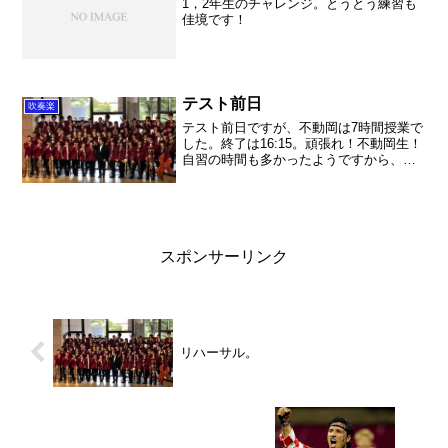
1，2年生のチャレンジ。とうとう練習も
佳境です！
テスト前日
吹奏楽
テスト前日ですが、不動岡は7時間授業で
した。終了は16:15。頑張れ！不動岡生！
自習の時間も多かったようですから、勉
強も進んだ事でしょう。 私もテストが
完成して感無量。良かった〜。日曜日に
もせっせと作っておいてよかった。後は
色々と仕事を済ま...
スポンサーリンク
リハーサル。