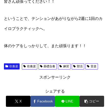
皆さん頑張ってください！！
ということで、テンションがあがりながら2週に1回のカ
イロプラクティックへ。
体のケアをしっかりして、また頑張ります！！
吹奏楽
吹奏楽
基礎合奏
練習
部活
音楽
スポンサーリンク
シェアする
X
Facebook
LINE
コピー