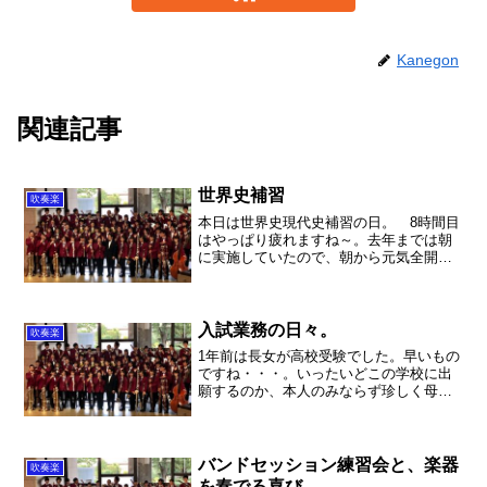
Kanegon
関連記事
世界史補習
吹奏楽
本日は世界史現代史補習の日。 8時間目
はやっぱり疲れますね～。去年までは朝
に実施していたので、朝から元気全開で
したが・・・。ちなみに内容はやっと世
界恐慌になりました！いや～ここは本当
に熱いところですね！ここから第2次世界
大戦まで突撃です！早...
入試業務の日々。
吹奏楽
1年前は長女が高校受験でした。早いもの
ですね・・・。いったいどこの学校に出
願するのか、本人のみならず珍しく母親
も冷静な判断が出来なくて話し合いは混
迷を極めました。あの時に、あそこまで
ネット上の情報に左右されるのか！？と
実際に親の行動を見て思...
バンドセッション練習会と、楽器
吹奏楽
を奏でる喜び