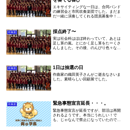
エキサイティングな一日は、合同バンド
の練習会と市民吹奏楽団でした。まだま
だ一緒に演奏してくれる団員募集中！楽
しみです。
採点終了〜
吹奏楽
実は社会科はほぼ終わっていて、あとは
足し算の嵐。とにかく足し算をたーくさ
んしました。その後、のんびり色々なお
仕事をしました。せっかく出来た時間な
ので、来年度の吹奏楽連盟東部支部総会
の資料を準備しました。年度最後に武田
晃先生をお招きして指導者...
1日は抽選の日
吹奏楽
作曲家の織田英子さんがご逝去なさいま
した。素晴らしい回顧展でした。
緊急事態宣言延長・・・。
吹奏楽
緊急事態宣言が延長ですが、部活は再開
されるようです。本当にうれしい！で
も、じゃなんで禁止になっていたのでし
ょうか？