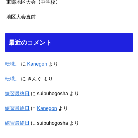
東部地区大会【中学校】
地区大会直前
最近のコメント
転職。
に
Kanegon
より
転職。
に
きんぐ
より
練習最終日
に
suibuhogosha
より
練習最終日
に
Kanegon
より
練習最終日
に
suibuhogosha
より