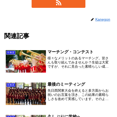
Kanegon
関連記事
マーチング・コンテスト
吹奏楽
様々なメリットのあるマーチング。皆さ
んも取り組んでみませんか？生徒は大変
ですが、それに見合った素晴らしい成長
があります。お勧めです！
最後のミーティング
吹奏楽
先日西関東大会を終えると多方面からお
祝いのお言葉を頂き、この結果の素晴ら
しさを改めて実感しています。そのよう
なありがたいお言葉の中に「普通の学校
の希望の星」というお言葉を頂きまし
た。まさにその通りです。進学校の中
で、様々な制約がありながら最...
久しぶりに学校へ