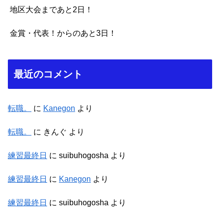
地区大会まであと2日！
金賞・代表！からのあと3日！
最近のコメント
転職。
に
Kanegon
より
転職。
に
きんぐ
より
練習最終日
に
suibuhogosha
より
練習最終日
に
Kanegon
より
練習最終日
に
suibuhogosha
より