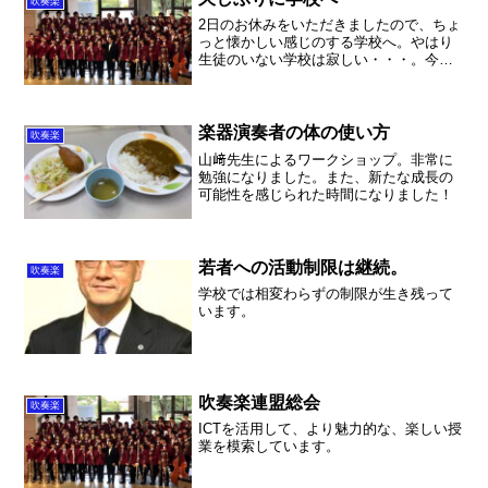
吹奏楽
2日のお休みをいただきましたので、ちょ
っと懐かしい感じのする学校へ。やはり
生徒のいない学校は寂しい・・・。今日
は入試の選抜会議。昨年自分の長女が受
験生だった時のことを思い出すと、本当
にこの一点がとっても大きいんだなと思
ったものです。ぜひ、合...
楽器演奏者の体の使い方
吹奏楽
山﨑先生によるワークショップ。非常に
勉強になりました。また、新たな成長の
可能性を感じられた時間になりました！
若者への活動制限は継続。
吹奏楽
学校では相変わらずの制限が生き残って
います。
吹奏楽連盟総会
吹奏楽
ICTを活用して、より魅力的な、楽しい授
業を模索しています。