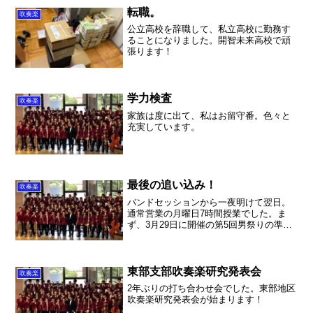
転職。
吹奏楽
公立高校を辞職して、私立高校に勤務す
ることになりました。開智未来高校で頑
張ります！
学力検査
吹奏楽
家族は度に出て、私はお留守番。色々と
充実しています。
最後の追い込み！
吹奏楽
バンドセッションから一夜明けて翌日。
通常営業の月曜日7時間授業でした。ま
ず、3月29日に開催の第5回男祭りの準備
をしました。今回のチャレンジは交響組
曲「Zガンダム」です。いやー大曲！これ
を男達がどこまで吹けるか。乞うご期
待！ちなみに、他の作...
東部支部吹奏楽研究発表会
吹奏楽
2年ぶりの打ち合わせ会でした。東部地区
吹奏楽研究発表会が始まります！