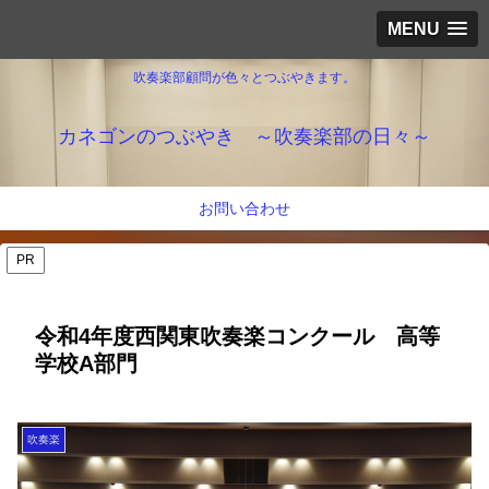
MENU
吹奏楽部顧問が色々とつぶやきます。
カネゴンのつぶやき ～吹奏楽部の日々～
お問い合わせ
PR
令和4年度西関東吹奏楽コンクール 高等
学校A部門
吹奏楽