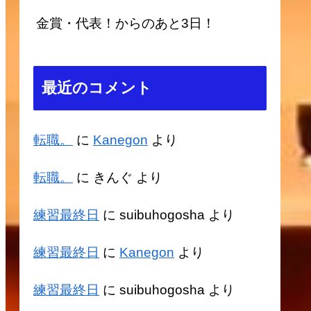
金賞・代表！からのあと3日！
最近のコメント
転職。
に
Kanegon
より
転職。
に
きんぐ
より
練習最終日
に
suibuhogosha
より
練習最終日
に
Kanegon
より
練習最終日
に
suibuhogosha
より