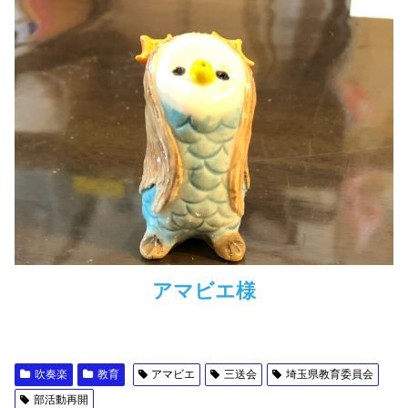
アマビエ様
吹奏楽
教育
アマビエ
三送会
埼玉県教育委員会
部活動再開