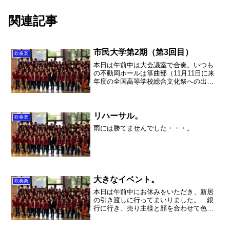
関連記事
市民大学第2期（第3回目）
吹奏楽
本日は午前中は大会議室で合奏。いつも
の不動岡ホールは箏曲部（11月11日に来
年度の全国高等学校総合文化祭への出場
権をかけた大会を控えていて、とても熱
心に練習しています！）が使用、大講義
も音楽部が使用、ということで吹奏楽部
は記念館へ移動。荷物...
リハーサル。
吹奏楽
雨には勝てませんでした・・・。
大きなイベント。
吹奏楽
本日は午前中にお休みをいただき、新居
の引き渡しに行ってまいりました。 銀
行に行き、売り主様と顔を合わせて色々
とお話をできました。最後の書類をやり
取りして、正式に新居を購入しました。