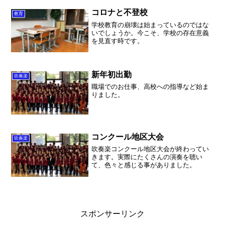
そしてこれから、リフォーム業者の選
定、リフォーム、最大の山場...
コロナと不登校
教育
学校教育の崩壊は始まっているのではな
いでしょうか。今こそ、学校の存在意義
を見直す時です。
新年初出勤
吹奏楽
職場でのお仕事、高校への指導など始ま
りました。
コンクール地区大会
吹奏楽
吹奏楽コンクール地区大会が終わってい
きます。実際にたくさんの演奏を聴い
て、色々と感じる事がありました。
スポンサーリンク