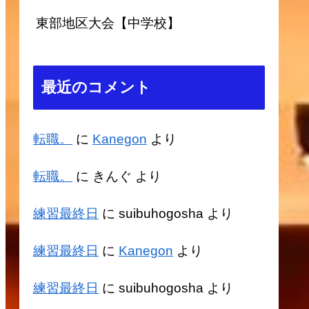
東部地区大会【中学校】
最近のコメント
転職。
に
Kanegon
より
転職。
に
きんぐ
より
練習最終日
に
suibuhogosha
より
練習最終日
に
Kanegon
より
練習最終日
に
suibuhogosha
より