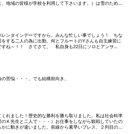
に、地域の皆様が学校を利用して下さいます。）は雪のため
はバレンタインデーですから。みんな忙しい事でしょう！ ちな
習をする二人の為に出勤。何とフルートのYさんも自主練習に
すね～！！ さてさて。 私自身も22日にソロとアンサ...
諭の苦悩・・・。でも結構前向き。
てくれました！歴史的な勝利を勝ち取りました。私は社会科準
部のＫ先生と二人で・・・）お仕事をしながら観戦していたの
らかに動きが違いました。前線から素早いプレス、２列目の