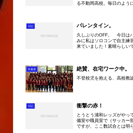
る不動岡高校。毎日のよう
に...
バレンタイン。
日記
久しぶりのOFF。 今日
みに私はソロコンで自主練
来ていました！素晴らしいで
絶賛、在宅ワーク中。
吹奏楽
不登校児を抱える、高校教
衝撃の赤！
日記
とうとう浦和レッズがやっ
備室や職員室で（サッカー
ですが、ここ数試合とは明
飛...