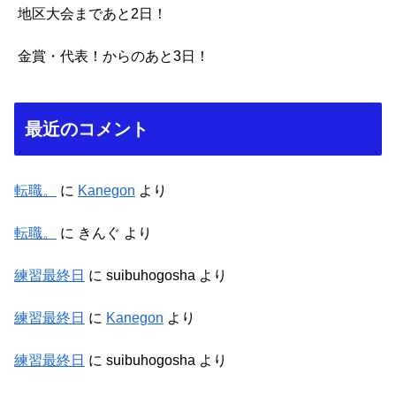
地区大会まであと2日！
金賞・代表！からのあと3日！
最近のコメント
転職。
に
Kanegon
より
転職。
に
きんぐ
より
練習最終日
に
suibuhogosha
より
練習最終日
に
Kanegon
より
練習最終日
に
suibuhogosha
より