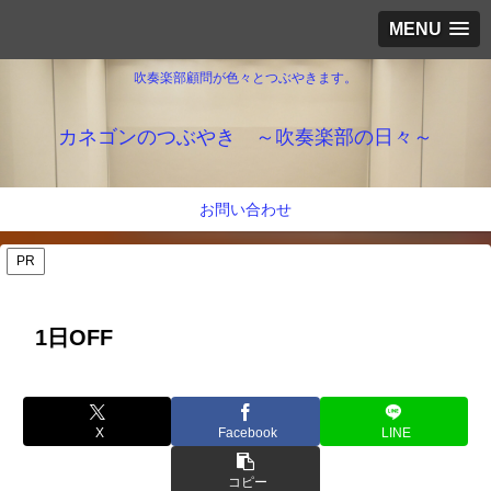
MENU
吹奏楽部顧問が色々とつぶやきます。
カネゴンのつぶやき ～吹奏楽部の日々～
お問い合わせ
PR
1日OFF
X
Facebook
LINE
コピー