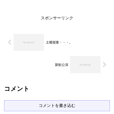
ますね？）数学は既に苦手意識があるの
でしょうか。なかなか苦労していま
す・・・。家系か・・・。すま...
スポンサーリンク
土曜授業・・・。
新歓公演
コメント
コメントを書き込む