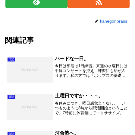
kanegonbrass
関連記事
ハードな一日。
日記
今日は部活は1日練習。来週の水曜日には
中庭コンサートを控え、練習にも熱が入
ります。私の方では「ポップスの基礎合
奏」をやりましたが、随分いい感じにな
りましたが、まだまだすぐ戻ってしまう
でしょうね。というよりも切り替えがま
だまだ甘い、というのが...
土曜日ですか・・・。
日記
春休みにつき、曜日感覚全くなし。 い
つものように8時から部活開始ということ
で、7時前に体育館にてエクササイズ。い
い汗をかいてから、撫子会館へ。やっぱ
り落ち着いて練習できる環境は素晴らし
い。定期演奏会が近くになってきて焦り
ますが、しっかりと練...
河合塾へ。
日記