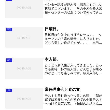
センター試験が終わり、悲喜こもごもな
状態でございます。 その中河合塾大宮
校へセンターの状況について伺ってきま
した。大講堂にぎゅうぎゅう詰めで、ど
この学校の先生も真剣なまなざしで聞き
入っておりました。 去年から引き続い
てなので、傾向、パターン...
日曜日。
日記
日曜日は午前中に指揮法レッスン。 シ
ューマンの「森の情景」に入りました。
どれも美しい作品ですが、、、、本当に
難しい・・・。自分でやりたいように、
というのが難しいのです。自分の音楽を
持って指揮をしなければ、ピアニストの
先生がとても困ってしまい...
本入部。
日記
とうとう新入生が入ってきました。とっ
ても期待一杯の新人達。どんな子が居る
のかとっても楽しみです。結局入部して
くれたのは29人。昨年よりも減少してし
まいました。。。でも新歓担当は本当に
頑張ってくれました。緊急で朝にミーテ
ィングをやったり、毎日...
常任理事会と春の宴
日記
テストも差し迫った今日この頃。 我が
家では和奏ちゃんが初めての中間テスト
へ向けて四苦八苦。（先日のお坊さんの
お話にも出てきた仏教用語。倫理でやり