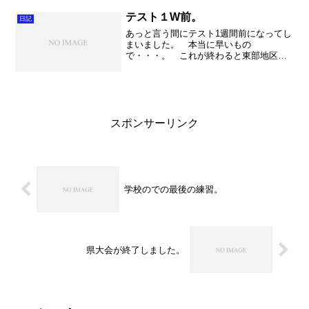
睡。やっぱり睡眠が一番の体へのご褒美
ですね。ばっちりです。 ...
テスト１W前。
日記
あっと言う間にテスト1週間前になってし
まいました。 本当に早いもの
で・・・。 これが終わると東部地区研
究発表会。セレクションをやって、抽選
会をやって、期末テストをやるとコンク
ールです。何だか秒読みって感じで
す。 とにかく今は一生懸命に勉強で...
スポンサーリンク
学校のでの最後の練習。
県大会が終了しました。