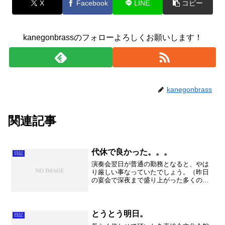
X
Facebook
LINE
コピー
kanegonbrassのフォローよろしくお願いします！
kanegonbrass
関連記事
代休で良かった。。。
日記
演奏会翌日が普通の勤務となると、やは
り厳しい事なっていたでしょう。（昨日
の宴会で深夜まで盛り上がった多くの人
が出勤だった事を考えると、本当に申し
訳なく思います。）とにかく朝はのんび
り寝坊させていただきました。そして終
電を逃して金子家にお泊り...
とうとう明日。
日記