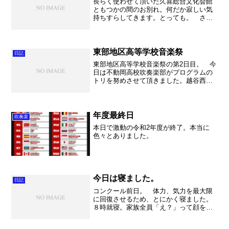
長らく使わせて頂いた久喜総合文化会館
ともつかの間のお別れ。何だか寂しい気
持ちすらしてきます。とっても。 さて
前日とは言え、やる事は相変わらずで
す。一生懸命に練習をしました。まだま
だな個所がた～くさん。でも色々と課題
はクリアしてきました。ゴー...
東部地区高等学校音楽祭
日記
東部地区高等学校音楽祭の第2日目。 今
日は不動岡高校吹奏楽部がプログラムの
トリを努めさせて頂きました。越谷西高
校や越谷南高校といった強豪校ひしめく
中、私達FWOも頑張って一生懸命に演奏
しました！ まずは朝から駐車場係を担
当して、トラックの整...
年度最終日
吹奏楽
本日で激動の令和2年度が終了。本当に
色々とありました。
今日は寝ました。
日記
コンクール前日。 体力、気力を最大限
に回復させるため、とにかく寝ました。
８時就寝。家族全員「え？」って顔をし
ていましたが。途中で起きるかなと思っ
たら、全く気がつくことなく５時まで爆