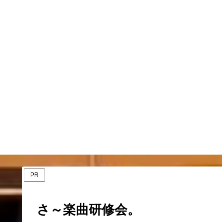
PR
さ～楽曲研修会。