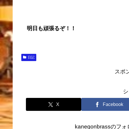
明日も頑張るぞ！！
日記
スポ
シ
X
Facebook
kanegonbrass