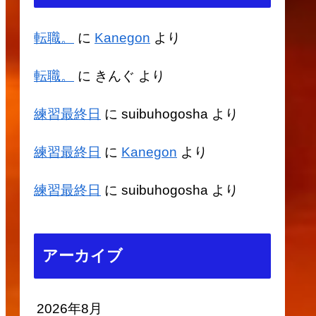
転職。
に
Kanegon
より
転職。
に
きんぐ
より
練習最終日
に
suibuhogosha
より
練習最終日
に
Kanegon
より
練習最終日
に
suibuhogosha
より
アーカイブ
2026年8月