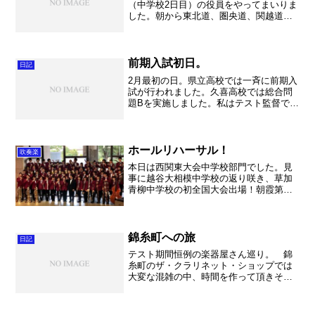
（中学校2日目）の役員をやってまいりま
した。朝から東北道、圏央道、関越道を
通って所沢市民文化センターへ。奥様の
車なのでETCが無い、カーナビが無いと
いう事の大変さを痛感。。。そして結構
遠い。もう15年以上プ...
前期入試初日。
日記
2月最初の日。県立高校では一斉に前期入
試が行われました。久喜高校では総合問
題Bを実施しました。私はテスト監督で受
検生を誘導、監督してきました。その間
に総合問題をやってみましたが、いやー
結構難しいですね。なにより採点が大
変。。。私達社会科は漢...
ホールリハーサル！
吹奏楽
本日は西関東大会中学校部門でした。見
事に越谷大相模中学校の返り咲き、草加
青柳中学校の初全国大会出場！朝霞第一
は2年連続。素晴らしいですね。東部地区
から2校！同じ東部地区でも、不動岡から
は遠いですが。。。とにかく代表になら
れた皆様、本当におめ...
錦糸町への旅
日記
テスト期間恒例の楽器屋さん巡り。 錦
糸町のザ・クラリネット・ショップでは
大変な混雑の中、時間を作って頂きその
場で数本を調整して頂きました。あとは
随時送って頂く形ですが、私のミスで再
度お伺いする事になりました・・・。そ