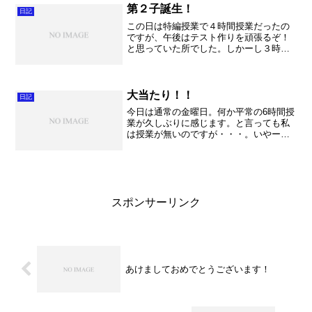
れにしても毎回調整を見学...
第２子誕生！
日記
この日は特編授業で４時間授業だったの
ですが、午後はテスト作りを頑張るぞ！
と思っていた所でした。しかーし３時頃
にテスト作成中に奥様より電話が入りま
した！「むむ！！もしや！！」と思った
らやはりでした。朝からお腹が痛かった
けど、どうも陣痛が始まっ...
大当たり！！
日記
今日は通常の金曜日。何か平常の6時間授
業が久しぶりに感じます。と言っても私
は授業が無いのですが・・・。いやーこ
ういう時って何だかあっと言う間に時間
が過ぎ去る気がします。まあこの天国の
ような状態もあと数週間・・・。皆さん
はしっかりと授業を受け...
スポンサーリンク
あけましておめでとうございます！