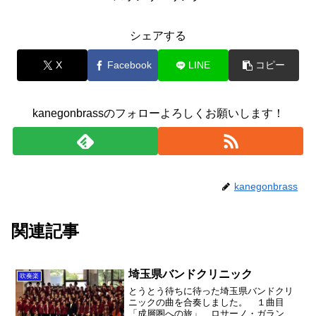
シェアする
X
Facebook
LINE
コピー
kanegonbrassのフォローよろしくお願いします！
kanegonbrass
関連記事
埼玉県バンドクリニック
吹奏楽
とうとう待ちに待った埼玉県バンドクリ
ニックの曲を合奏しました。 １曲目
「成層圏への旅」 ロサーノ・ガラン