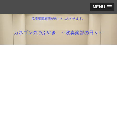
MENU
吹奏楽部顧問が色々とつぶやきます。
カネゴンのつぶやき ～吹奏楽部の日々～