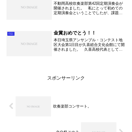
不動岡高校吹奏楽部第42回定期演奏会が
開催されました。 私にとって初めての
定期演奏会ということでしたが、課題曲3
番と「第6の幸福をもたらす宿」を指揮い
たしました。 着任して間もない私の指
揮や合奏に、一生懸命についてきてくれ
た生徒の皆さんに心...
金賞おめでとう！！
日記
本日埼玉県アンサンブル・コンテスト地
区大会第1日目が久喜総合文化会館にて開
催されました。 久喜高校代表として出
場した木管八重奏は見事金賞を受賞し
て、県大会へと進出いたしました！やり
ました！！ 本番の演奏は練習の8割は出
せていましたので、力を...
スポンサーリンク
吹奏楽部コンサート。