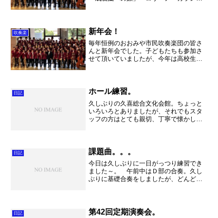
テ さわやかなファンファーレ、少し手
ごたえはありますが中学生でも十分に演
奏できる内容です。ぜひ、この作品を取
り上げていただけると嬉しい...
新年会！
吹奏楽
毎年恒例のおおみや市民吹奏楽団の皆さ
んと新年会でした。子どもたちも参加さ
せて頂いていましたが、今年は高校生も
いたりして、短めで私以外は退散。のん
びり、美味しいお食事を頂いて、楽しく
お話しをして参りました。これも恒例の
懐かしい演奏会の記録を視...
ホール練習。
日記
久しぶりの久喜総合文化会館。ちょっと
いろいろとありましたが、それでもスタ
ッフの方はとても親切、丁寧で懐かしい
温かさを感じる時間になりました。本当
にお世話になりました！さて、久喜総合
文化会館は反響板を外すと響きがなくな
り、さいたま市文化センタ...
課題曲。。。
日記
今日は久しぶりに一日がっつり練習でき
ました～。 午前中はＤ部の合奏。久し
ぶりに基礎合奏をしましたが、どんどん
音がしっかりしていきました。課題はブ
レスと発音です。これを忘れずに、毎日
の練習で芯のある良い音を出していきま
しょう。自由曲の「謡と舞...
第42回定期演奏会。
日記