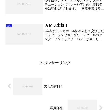
今年はセント・マイケルズ・インスティ
テューション【マレーシア】の生徒13名
を1週間お迎えします。 交流事業は多岐
にわたり、授業体験、一緒に外食、合同
練習、そして最大の目玉は東部支部吹奏
楽研究発表会に一緒に出演します。間違
いなくエキサイティン...
ＡＭＢ来校！
日記
2年前にシンガポール演奏旅行で交流した
アンダーソンセカンダリースクールのア
ンダーソンミリタリーバンドが来日しま
した。朝の便で成田に到着して、そこか
らバスで加須まで移動でした。お昼頃に
不動岡高校に到着して、記念館にご案内
して注文したお弁当を食...
スポンサーリンク
文化祭前日！
満員御礼！