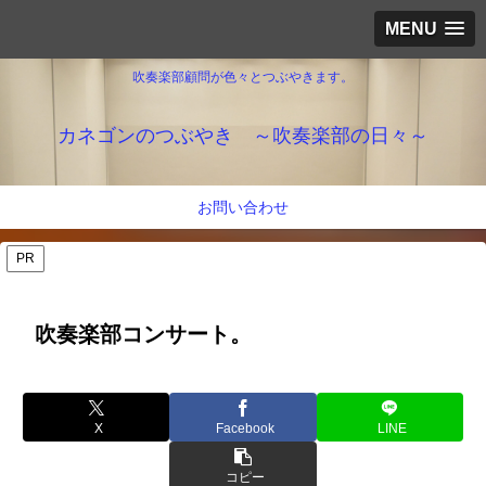
MENU
吹奏楽部顧問が色々とつぶやきます。
カネゴンのつぶやき ～吹奏楽部の日々～
お問い合わせ
PR
吹奏楽部コンサート。
X
Facebook
LINE
コピー