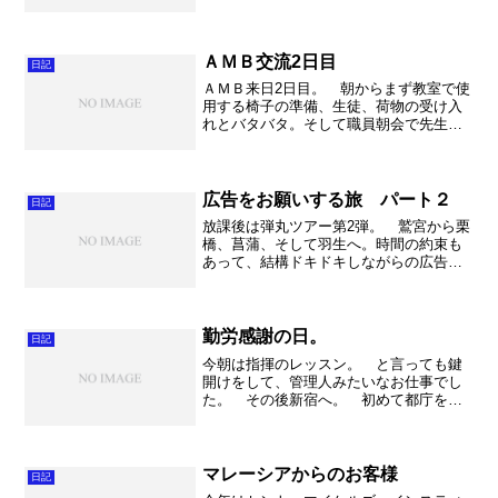
なく1時間半で着きました。湘南新宿ライ
ン様様です。本当に便利でございます。
で近いんですが、駅前のホテルに宿泊し
ました。ということで朝...
ＡＭＢ交流2日目
日記
ＡＭＢ来日2日目。 朝からまず教室で使
用する椅子の準備、生徒、荷物の受け入
れとバタバタ。そして職員朝会で先生
方、生徒代表のアラミンさんが挨拶。今
までに不動岡高校に来た生徒で、一番し
っかりとしている挨拶でした。本当に素
晴らしいスピーチでした。...
広告をお願いする旅 パート２
日記
放課後は弾丸ツアー第2弾。 鷲宮から栗
橋、菖蒲、そして羽生へ。時間の約束も
あって、結構ドキドキしながらの広告営
業ツアーでした。でもいずれの場所も優
しい対応で、生徒達は笑顔で回る事がで
きました。 本当に地域の皆様から大き
な愛情と、期待を頂いて...
勤労感謝の日。
日記
今朝は指揮のレッスン。 と言っても鍵
開けをして、管理人みたいなお仕事でし
た。 その後新宿へ。 初めて都庁をま
ん前に見上げて来ました。それから高層
ビルに入って、夕方まで色々とお話を聞
いてきました。色んな事がありました
が、とても印象に残ったのは...
マレーシアからのお客様
日記