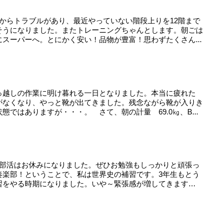
からトラブルがあり、最近やっていない階段上りを12階まで
そうになりました。またトレーニングちゃんとします。朝ごは
スーパーへ。とにかく安い！品物が豊富！思わずたくさん...
っ越しの作業に明け暮れる一日となりました。本当に疲れた
がなくなり、やっと靴が出てきました。残念ながら靴が入りき
ではありますが・・・。 さて、朝の計量 69.0㎏、B...
 部活はお休みになりました。ぜひお勉強もしっかりと頑張っ
奏楽部！ということで、私は世界史の補習です。3年生もとう
習をやる時期になりました。いや～緊張感が増してきます