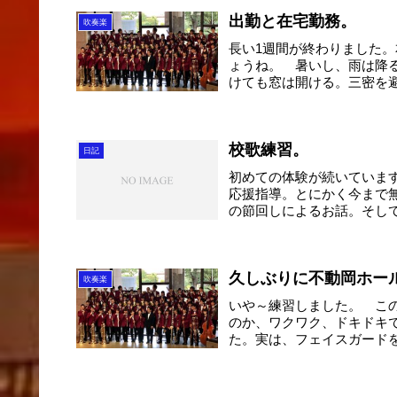
出勤と在宅勤務。
吹奏楽
長い1週間が終わりました
ょうね。 暑いし、雨は降
けても窓は開ける。三密を
方...
校歌練習。
日記
初めての体験が続いていま
応援指導。とにかく今まで
の節回しによるお話。そし
す...
久しぶりに不動岡ホー
吹奏楽
いや～練習しました。 こ
のか、ワクワク、ドキドキ
た。実は、フェイスガード
ら...