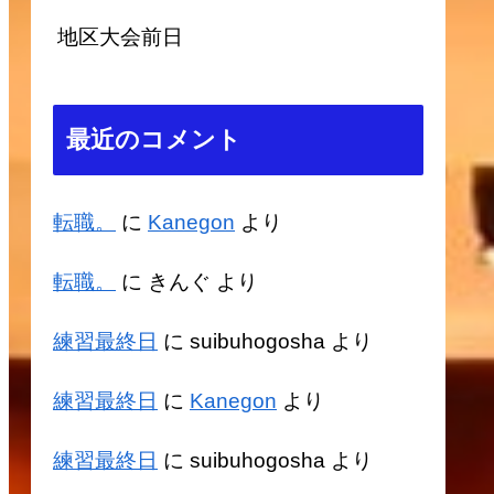
地区大会前日
最近のコメント
転職。
に
Kanegon
より
転職。
に
きんぐ
より
練習最終日
に
suibuhogosha
より
練習最終日
に
Kanegon
より
練習最終日
に
suibuhogosha
より