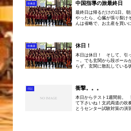
中国指導の旅最終日
吹奏楽
最終日は帰るだけの1日。朝
やったら、心臓が張り裂け
んは省略で、お土産を買いに
休日！
吹奏楽
本日は休日！ そして、引
～。でも玄関から段ボール
らず、玄関に散乱している状態
衝撃。。。
日記
本日からテスト1週間前。
て下さいね！文武両道の吹
とうセンター試験対策の演
ね。...