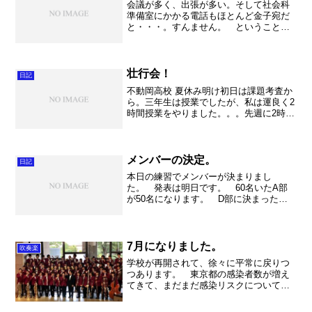
会議が多く、出張が多い。そして社会科
準備室にかかる電話もほとんど金子宛だ
と・・・。すんません。 ということで
授業交換をして、取り急ぎ吹連の事務局
へ。 埼玉県全域から先生方が集まるの
は本当に大変なことです。私なんかは近
いほう。家まであっと言う...
壮行会！
日記
不動岡高校 夏休み明け初日は課題考査か
ら。三年生は授業でしたが、私は運良く2
時間授業をやりました。。。先週に2時間
連続の補習をやっていたので、身体も少
し慣れていて良かったです。午後は全校
集会。そこで壮行会をしてもらいまし
た。初の壮行会。暑い...
メンバーの決定。
日記
本日の練習でメンバーが決まりまし
た。 発表は明日です。 60名いたA部
が50名になります。 D部に決まった皆
さんはとても残念でしょう。しかしこの
現実は受け止めるしかありません。自分
の状態をしっかりとコントロールし、次
のステップに向かって努力...
7月になりました。
吹奏楽
学校が再開されて、徐々に平常に戻りつ
つあります。 東京都の感染者数が増え
てきて、まだまだ感染リスクについては
不安が付きまとう日々です。そんな中、
とうとう7月にになりました。早いもので