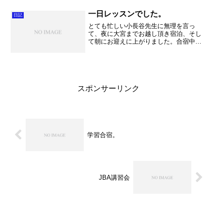
すね。 さて。 継続している朝の計
量。 70.7kg、BM...
一日レッスンでした。
日記
とても忙しい小長谷先生に無理を言っ
て、夜に大宮までお越し頂き宿泊、そし
て朝にお迎えに上がりました。合宿中で
無ければとても近かったのですが、今回
は加須⇒大宮⇒加須の往復となりまし
た。しかも朝の大宮駅周辺があんなに混
んでいるなんて・・・。なかな...
スポンサーリンク
学習合宿。
JBA講習会