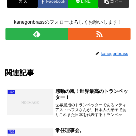
X
Facebook
LINE
コピー
kanegonbrassのフォローよろしくお願いします！
kanegonbrass
関連記事
感動の嵐！世界最高のトランペッ
日記
ター！
世界屈指のトランペッターであるマティ
アス・ヘフスさんが、日本人の弟子であ
りこれまた日本を代表するトランペッタ
ーである辻本憲一さん、佐藤友紀さんと
一緒にコンサートを開催しました。本場
ドイツからオルガン奏者も招き、自らの
常任理事会。
日記
アレンジで有名どころのバ...